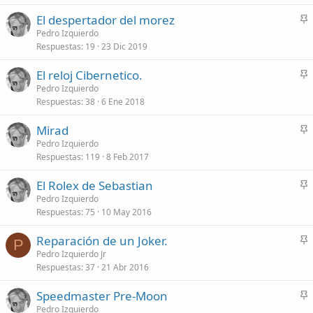
l
El despertador del morez
a
n
Pedro Izquierdo
d
Respuestas
19
23 Dic 2019
c
o
l
El reloj Cibernetico.
a
n
Pedro Izquierdo
d
Respuestas
38
6 Ene 2018
c
o
l
Mirad
a
n
Pedro Izquierdo
d
Respuestas
119
8 Feb 2017
c
o
l
El Rolex de Sebastian
a
n
Pedro Izquierdo
d
Respuestas
75
10 May 2016
c
o
l
Reparación de un Joker.
a
P
n
Pedro Izquierdo Jr
d
Respuestas
37
21 Abr 2016
c
o
l
Speedmaster Pre-Moon
a
n
Pedro Izquierdo
d