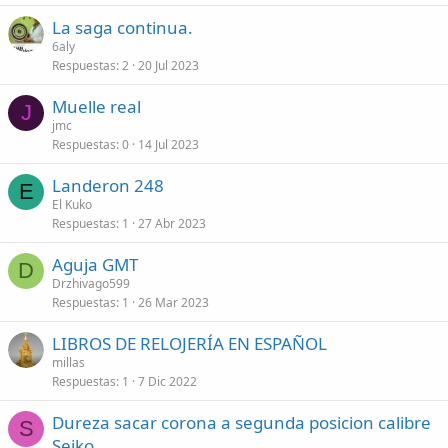
La saga continua.
6aly
Respuestas
2
20 Jul 2023
Muelle real
J
jmc
Respuestas
0
14 Jul 2023
Landeron 248
E
El Kuko
Respuestas
1
27 Abr 2023
Aguja GMT
D
Drzhivago599
Respuestas
1
26 Mar 2023
LIBROS DE RELOJERÍA EN ESPAÑOL
millas
Respuestas
1
7 Dic 2022
Dureza sacar corona a segunda posicion calibre
S
Seiko