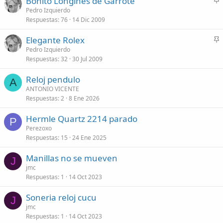
Bonito Longines de Garrote
a
n
Pedro Izquierdo
d
Respuestas
76
14 Dic 2009
c
o
l
Elegante Rolex
a
n
Pedro Izquierdo
d
Respuestas
32
30 Jul 2009
c
o
l
Reloj pendulo
a
A
ANTONIO VICENTE
d
Respuestas
2
8 Ene 2026
o
Hermle Quartz 2214 parado
P
Perezoxo
Respuestas
15
24 Ene 2025
Manillas no se mueven
J
jmc
Respuestas
1
14 Oct 2023
Soneria reloj cucu
J
jmc
Respuestas
1
14 Oct 2023