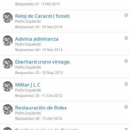
Respuestas
61
3 Feb 2015
c
o
l
Reloj de Caracol ( fussé)
a
n
Pedro Izquierdo
d
Respuestas
50
29 Nov 2014
c
o
l
Adivina adivinanza
a
n
Pedro Izquierdo
d
Respuestas
64
19 Nov 2013
c
o
l
Eberhard crono vintage.
a
n
Pedro Izquierdo
d
Respuestas
25
22 May 2013
c
o
l
Militar J L C
a
n
Pedro Izquierdo
d
Respuestas
30
11 Ene 2012
c
o
l
Restauración de Rolex
a
n
Pedro Izquierdo
d
Respuestas
48
15 Abr 2010
c
o
l