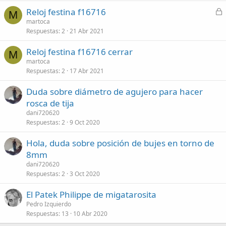
C
Reloj festina f16716
M
e
martoca
Respuestas
2
21 Abr 2021
r
r
Reloj festina f16716 cerrar
a
M
martoca
d
Respuestas
2
17 Abr 2021
o
Duda sobre diámetro de agujero para hacer
rosca de tija
dani720620
Respuestas
2
9 Oct 2020
Hola, duda sobre posición de bujes en torno de
8mm
dani720620
Respuestas
2
3 Oct 2020
El Patek Philippe de migatarosita
Pedro Izquierdo
Respuestas
13
10 Abr 2020