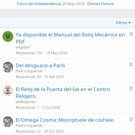
Fotos del Independencia
20 May 2018
Omnes Feriunt
Filtros
Ya disponible el Manual del Reloj Mecánico en
V
n
PDF
c
vegaban
l
Respuestas
101
18 May 2026
a
Del desguace a París
d
n
Pedro Izquierdo
o
Respuestas
34
10 Abr 2025
c
l
El Reloj de la Puerta del Sol en el Centro
a
n
Relojero
d
c
waltonjones
o
l
Respuestas
1
12 Jul 2024
a
El Omega Cosmic Moonphase de cochele.
d
n
Pedro Izquierdo
o
Respuestas
22
29 Oct 2022
c