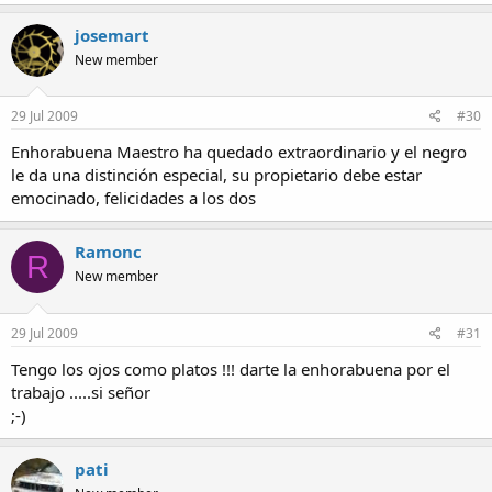
josemart
New member
29 Jul 2009
#30
Enhorabuena Maestro ha quedado extraordinario y el negro
le da una distinción especial, su propietario debe estar
emocinado, felicidades a los dos
Ramonc
R
New member
29 Jul 2009
#31
Tengo los ojos como platos !!! darte la enhorabuena por el
trabajo .....si señor
;-)
pati