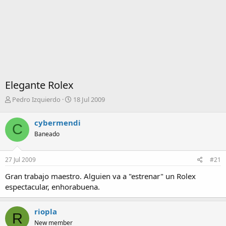
Elegante Rolex
I
F
Pedro Izquierdo
18 Jul 2009
n
e
i
c
cybermendi
C
c
h
Baneado
i
a
a
d
d
e
27 Jul 2009
#21
o
i
r
n
Gran trabajo maestro. Alguien va a "estrenar" un Rolex
d
i
espectacular, enhorabuena.
e
c
l
i
t
o
riopla
R
e
New member
m