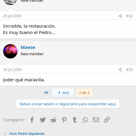
New member
29 Jul 2009
#32
Increible, la restauración.
Es muy bueno el Pedro...
Maese
New member
30 Jul 2009
#33
Joder qué maravilla.
Primero
Ant.
2 de 2
Debes iniciar sesión o registrarte para responder aquí.
Facebook
Twitter
Reddit
Pinterest
Tumblr
WhatsApp
Email
Enlace
Compartir:
Foro Pedro Izquierdo