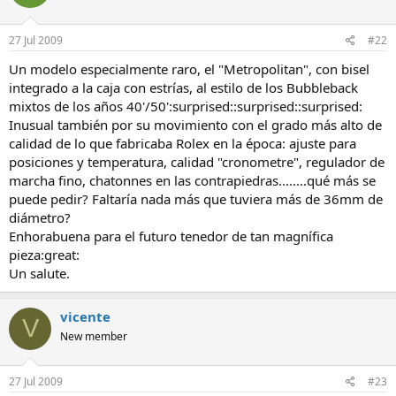
a
27 Jul 2009
#22
Un modelo especialmente raro, el "Metropolitan", con bisel
integrado a la caja con estrías, al estilo de los Bubbleback
mixtos de los años 40'/50':surprised::surprised::surprised:
Inusual también por su movimiento con el grado más alto de
calidad de lo que fabricaba Rolex en la época: ajuste para
posiciones y temperatura, calidad "cronometre", regulador de
marcha fino, chatonnes en las contrapiedras........qué más se
puede pedir? Faltaría nada más que tuviera más de 36mm de
diámetro?
Enhorabuena para el futuro tenedor de tan magnífica
pieza:great:
Un salute.
vicente
V
New member
27 Jul 2009
#23