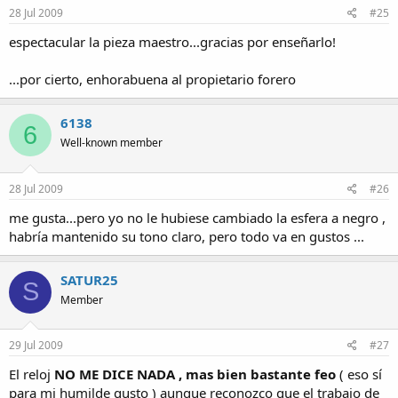
28 Jul 2009
#25
espectacular la pieza maestro...gracias por enseñarlo!
...por cierto, enhorabuena al propietario forero
6138
6
Well-known member
28 Jul 2009
#26
me gusta...pero yo no le hubiese cambiado la esfera a negro ,
habría mantenido su tono claro, pero todo va en gustos ...
SATUR25
S
Member
29 Jul 2009
#27
El reloj
NO ME DICE NADA , mas bien bastante feo
( eso sí
para mi humilde gusto ) aunque reconozco que el trabajo de