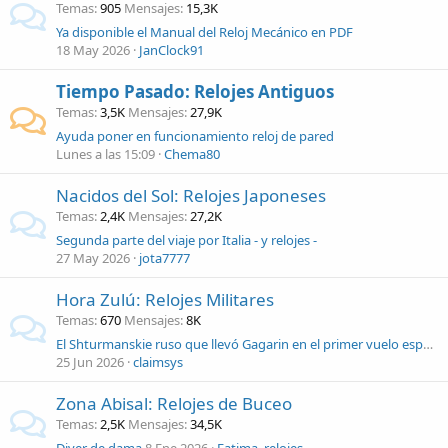
Temas
905
Mensajes
15,3K
Ya disponible el Manual del Reloj Mecánico en PDF
18 May 2026
JanClock91
Tiempo Pasado: Relojes Antiguos
Temas
3,5K
Mensajes
27,9K
Ayuda poner en funcionamiento reloj de pared
Lunes a las 15:09
Chema80
Nacidos del Sol: Relojes Japoneses
Temas
2,4K
Mensajes
27,2K
Segunda parte del viaje por Italia - y relojes -
27 May 2026
jota7777
Hora Zulú: Relojes Militares
Temas
670
Mensajes
8K
El Shturmanskie ruso que llevó Gagarin en el primer vuelo espacial de la Historia.
25 Jun 2026
claimsys
Zona Abisal: Relojes de Buceo
Temas
2,5K
Mensajes
34,5K
Diver de dama
8 Ene 2026
Fatima_relojes