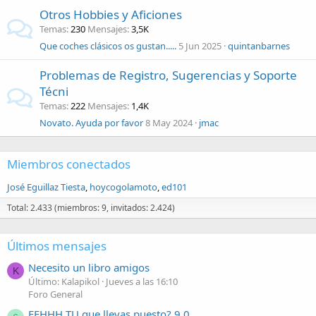
Otros Hobbies y Aficiones
Temas
230
Mensajes
3,5K
Que coches clásicos os gustan.....
5 Jun 2025
quintanbarnes
Problemas de Registro, Sugerencias y Soporte
Técni
Temas
222
Mensajes
1,4K
Novato. Ayuda por favor
8 May 2024
jmac
Miembros conectados
José Eguillaz Tiesta
hoycogolamoto
ed101
Total: 2.433 (miembros: 9, invitados: 2.424)
Últimos mensajes
Necesito un libro amigos
K
Último: Kalapikol
Jueves a las 16:10
Foro General
EEHHH TU que llevas puesto? 9.0