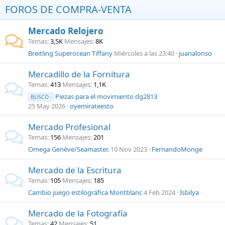
FOROS DE COMPRA-VENTA
Mercado Relojero
Temas
3,5K
Mensajes
8K
Breitling Superocean Tiffany
Miércoles a las 23:40
juanalonso
Mercadillo de la Fornitura
Temas
413
Mensajes
1,1K
Piezas para el movimiento dg2813
BUSCO -
25 May 2026
oyemirateesto
Mercado Profesional
Temas
156
Mensajes
201
Omega Genève/Seamaster.
10 Nov 2023
FernandoMonge
Mercado de la Escritura
Temas
105
Mensajes
185
Cambio juego estilográfica Montblanc
4 Feb 2024
Isbilya
Mercado de la Fotografía
Temas
42
Mensajes
51