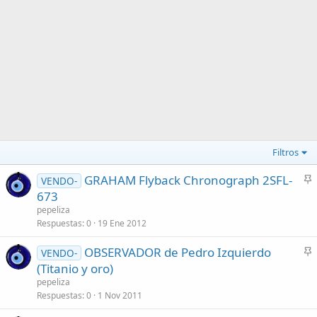
Filtros
GRAHAM Flyback Chronograph 2SFL-
VENDO-
n
673
c
pepeliza
l
Respuestas
0
19 Ene 2012
a
OBSERVADOR de Pedro Izquierdo
d
VENDO-
n
(Titanio y oro)
o
c
pepeliza
l
Respuestas
0
1 Nov 2011
a