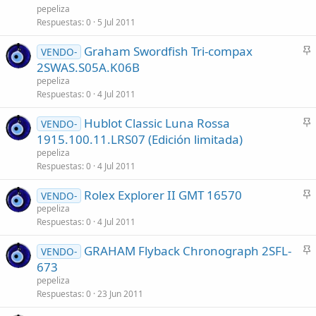
c
pepeliza
l
Respuestas
0
5 Jul 2011
a
Graham Swordfish Tri-compax
d
VENDO-
n
2SWAS.S05A.K06B
o
c
pepeliza
l
Respuestas
0
4 Jul 2011
a
Hublot Classic Luna Rossa
d
VENDO-
n
1915.100.11.LRS07 (Edición limitada)
o
c
pepeliza
l
Respuestas
0
4 Jul 2011
a
Rolex Explorer II GMT 16570
d
VENDO-
n
pepeliza
o
Respuestas
0
4 Jul 2011
c
l
GRAHAM Flyback Chronograph 2SFL-
VENDO-
a
n
673
d
c
pepeliza
o
l
Respuestas
0
23 Jun 2011
a