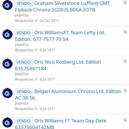
Graham Silverstone Luffield GMT
d
VENDO-
n
Flyback Chrono 2GSIUS.B05A.K07B
o
c
pepeliza
l
Respuestas
0
24 Oct 2011
a
Oris WilliamsF1 Team Lefty Ltd.
d
VENDO-
n
Edition. 677 7577 70 54
o
c
pepeliza
l
Respuestas
0
8 Jul 2011
a
Oris Nico Rosberg Ltd. Edition
d
VENDO-
n
63575867184
o
c
pepeliza
l
Respuestas
0
8 Jul 2011
a
Bvlgari Aluminium Chrono Ltd. Edition
d
VENDO-
n
AC 38 TA.
o
c
pepeliza
l
Respuestas
0
8 Jul 2011
a
Oris Williams F1 Team Day-Date
d
VENDO-
n
63575604142MB
o