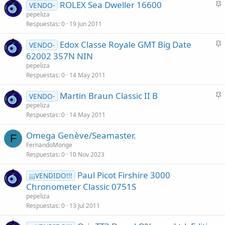
ROLEX Sea Dweller 16600
d
VENDO-
n
pepeliza
o
Respuestas
0
19 Jun 2011
c
l
Edox Classe Royale GMT Big Date
VENDO-
a
n
62002 357N NIN
d
c
pepeliza
o
l
Respuestas
0
14 May 2011
a
Martin Braun Classic II B
d
VENDO-
n
pepeliza
o
Respuestas
0
14 May 2011
c
l
Omega Genève/Seamaster.
a
F
FernandoMonge
d
Respuestas
0
10 Nov 2023
o
Paul Picot Firshire 3000
¡¡¡VENDIDO!!!
Chronometer Classic 0751S
pepeliza
Respuestas
0
13 Jul 2011