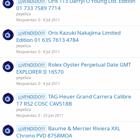
Oris TT3 Darryl O’Young Ltd. Edition
¡¡¡VENDIDO!!!
01 733 7589 7714
pepeliza
Respuestas
0
8 Jul 2011
Oris Kazuki Nakajima Limited
¡¡¡VENDIDO!!!
Edition 01 635 7613 4784
pepeliza
Respuestas
0
8 Jul 2011
Rolex Oyster Perpetual Date GMT
¡¡¡VENDIDO!!!
EXPLORER II 16570
pepeliza
Respuestas
0
4 Jul 2011
TAG Heuer Grand Carrera Calibre
¡¡¡VENDIDO!!!
17 RS2 COSC CAV518B
pepeliza
Respuestas
0
25 Jun 2011
Baume & Mercier Riviera XXL
¡¡¡VENDIDO!!!
Chrono PVD 8758MOA