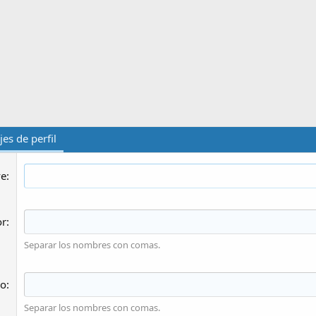
es de perfil
ve
or
Separar los nombres con comas.
ro
Separar los nombres con comas.