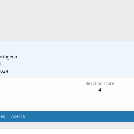
artagena
1
2024
Reaction score
4
nes
Acerca