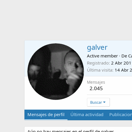
galver
Active member
·
De
C
Registrado
2 Abr 201
Última visita
14 Abr 
Mensajes
2.045
Buscar
Mensajes de perfil
Última actividad
Publicacio
Aún no hay mensajes en el perfil de galver.