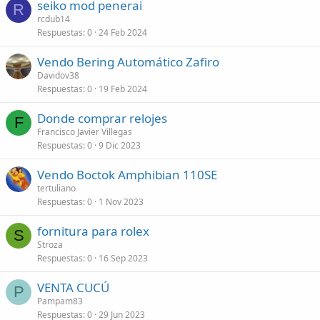
seiko mod penerai
R
rcdub14
Respuestas
0
24 Feb 2024
Vendo Bering Automático Zafiro
Davidov38
Respuestas
0
19 Feb 2024
Donde comprar relojes
F
Francisco Javier Villegas
Respuestas
0
9 Dic 2023
Vendo Boctok Amphibian 110SE
tertuliano
Respuestas
0
1 Nov 2023
fornitura para rolex
S
Stroza
Respuestas
0
16 Sep 2023
VENTA CUCÚ
P
Pampam83
Respuestas
0
29 Jun 2023