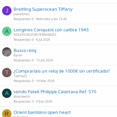
r
l
Breitling Superocean Tiffany
a
a
J
juanalonso
d
d
Respuestas
0
Miércoles a las 23:40
o
o
Longines Conquest con calibre 19AS
A
ADOLFO BUZON FERNANDEZ
Respuestas
0
8 Jul 2026
Busco reloj
Byron
Respuestas
0
13 Jun 2026
¿Compraríais un reloj de 1000€ sin certificado?
T
Txema22
Respuestas
0
19 Mar 2026
vendo Patek Philippe Calatrava Ref. 570
A
alvarowichi
Respuestas
0
9 Ene 2026
Orient bambino open heart
R