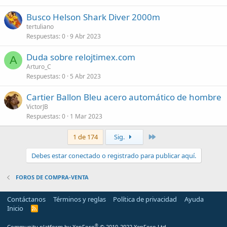
Busco Helson Shark Diver 2000m
tertuliano
Respuestas
0
9 Abr 2023
Duda sobre relojtimex.com
A
Arturo_C
Respuestas
0
5 Abr 2023
Cartier Ballon Bleu acero automático de hombre
VictorJB
Respuestas
0
1 Mar 2023
Último
1 de 174
Sig.
Debes estar conectado o registrado para publicar aquí.
FOROS DE COMPRA-VENTA
Contáctanos
Términos y reglas
Política de privacidad
Ayuda
Inicio
R
S
S
®
Community platform by XenForo
© 2010-2022 XenForo Ltd.