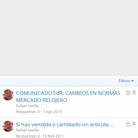
Filtros
C
COMUNICADO FdR: CAMBIOS EN NORMAS
e
n
MERCADO RELOJERO
r
c
Rafael Sevilla
r
l
Respuestas
0
7 Ago 2013
a
a
C
Si has vendido o cambiado un artículo...
d
d
e
n
Rafael Sevilla
o
o
Respuestas
0
16 Nov 2011
r
c