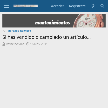
Acceder
Regístrate
Mercado Relojero
Si has vendido o cambiado un artículo...
I
F
Rafael Sevilla
16 Nov 2011
n
e
i
c
c
h
i
a
a
d
d
e
o
i
r
n
d
i
e
c
l
i
t
o
e
m