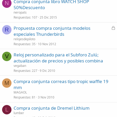
Compra conjunta libro WATCH SHOP
N
50%Descuento
neropats
Respuestas
107
25 Dic 2015
C
Propuesta compra conjunta modelos
R
e
especiales Thunderbirds
r
relojesdepiloto
r
Respuestas
35
10 Nov 2012
a
Reloj personalizado para el Subforo Zulú;
d
V
actualización de precios y posibles combina
o
vegaban
Respuestas
227
9 Dic 2010
Compra conjunta correas tipo tropic waffle 19
M
mm
MAGAOL
Respuestas
81
3 Nov 2010
Compra conjunta de Dremel Lithium
L
lumber