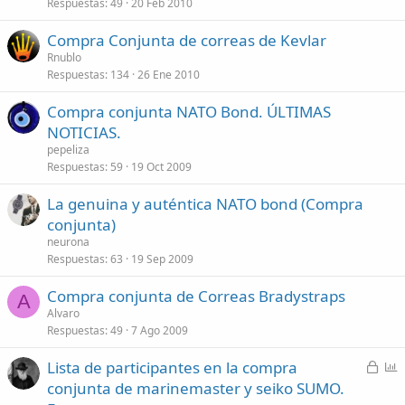
Respuestas
49
20 Feb 2010
Compra Conjunta de correas de Kevlar
Rnublo
Respuestas
134
26 Ene 2010
Compra conjunta NATO Bond. ÚLTIMAS
NOTICIAS.
pepeliza
Respuestas
59
19 Oct 2009
La genuina y auténtica NATO bond (Compra
conjunta)
neurona
Respuestas
63
19 Sep 2009
Compra conjunta de Correas Bradystraps
A
Alvaro
Respuestas
49
7 Ago 2009
C
P
Lista de participantes en la compra
e
o
conjunta de marinemaster y seiko SUMO.
r
l