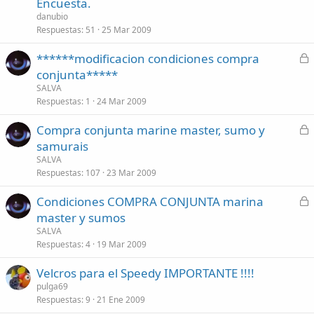
Encuesta.
r
l
danubio
a
Respuestas
51
25 Mar 2009
d
C
******modificacion condiciones compra
o
e
conjunta*****
r
SALVA
r
Respuestas
1
24 Mar 2009
a
C
Compra conjunta marine master, sumo y
d
e
samurais
o
r
SALVA
r
Respuestas
107
23 Mar 2009
a
C
Condiciones COMPRA CONJUNTA marina
d
e
master y sumos
o
r
SALVA
r
Respuestas
4
19 Mar 2009
a
Velcros para el Speedy IMPORTANTE !!!!
d
pulga69
o
Respuestas
9
21 Ene 2009