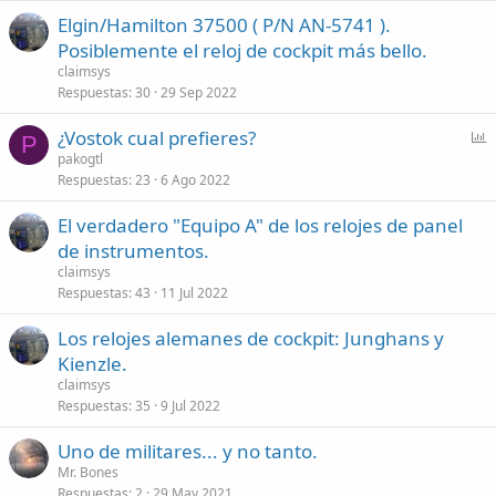
Elgin/Hamilton 37500 ( P/N AN-5741 ).
Posiblemente el reloj de cockpit más bello.
claimsys
Respuestas
30
29 Sep 2022
P
¿Vostok cual prefieres?
P
o
pakogtl
Respuestas
23
6 Ago 2022
l
l
El verdadero "Equipo A" de los relojes de panel
de instrumentos.
claimsys
Respuestas
43
11 Jul 2022
Los relojes alemanes de cockpit: Junghans y
Kienzle.
claimsys
Respuestas
35
9 Jul 2022
Uno de militares... y no tanto.
Mr. Bones
Respuestas
2
29 May 2021