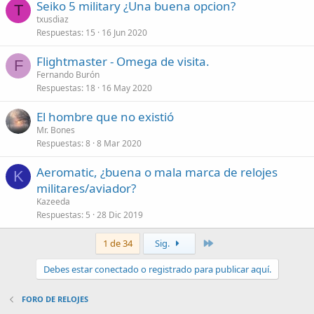
Seiko 5 military ¿Una buena opcion?
T
txusdiaz
Respuestas
15
16 Jun 2020
Flightmaster - Omega de visita.
F
Fernando Burón
Respuestas
18
16 May 2020
El hombre que no existió
Mr. Bones
Respuestas
8
8 Mar 2020
Aeromatic, ¿buena o mala marca de relojes
K
militares/aviador?
Kazeeda
Respuestas
5
28 Dic 2019
Último
1 de 34
Sig.
Debes estar conectado o registrado para publicar aquí.
FORO DE RELOJES