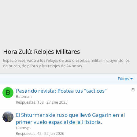
Hora Zulú: Relojes Militares
Espacio reservado a los relojes de uso o estética militar, incluyendo los
de buceo, de piloto y los relojes de 24 horas.
Filtros
Pasando revista; Postea tus "tacticos"
B
n
Bateman
Respuestas
158
27 Ene 2025
c
l
El Shturmanskie ruso que llevó Gagarin en el
a
primer vuelo espacial de la Historia.
d
claimsys
o
Respuestas
42
25 Jun 2026