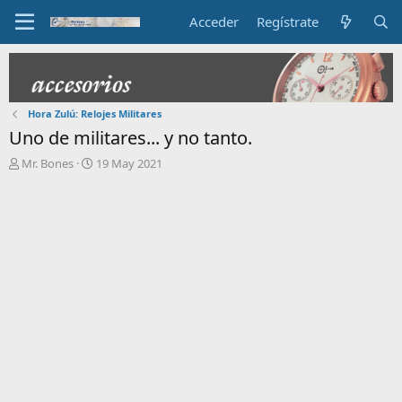
Acceder
Regístrate
Hora Zulú: Relojes Militares
Uno de militares... y no tanto.
I
F
Mr. Bones
19 May 2021
n
e
i
c
c
h
i
a
a
d
d
e
o
i
r
n
d
i
e
c
l
i
t
o
e
m