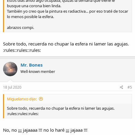
Estos días ando algo ocupada, quizás la semana que viene le
busque una corona bien linda.
También yo creo que la pintura es radiactiva... por eso traté de tocar
lo menos posible la esfera.
abrazos compi.
Sobre todo, recuerda no chupar la esfera ni lamer las agujas.
:rules::rules::rules:
Mr. Bones
Well-known member
18 Jul 2020
#5
Miguelanxo dijo:
Sobre todo, recuerda no chupar la esfera ni lamer las agujas.
:rules::rules::rules:
No, no ¡¡¡ jajaaaa !!! no lo haré ¡¡¡ jajaaa !!!