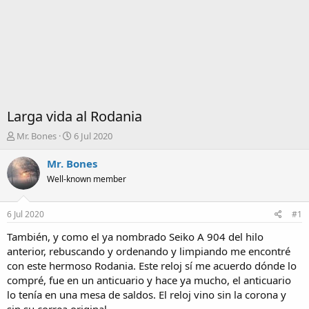
Larga vida al Rodania
I
F
Mr. Bones
6 Jul 2020
n
e
i
c
Mr. Bones
c
h
Well-known member
i
a
a
d
d
e
6 Jul 2020
#1
o
i
r
n
También, y como el ya nombrado Seiko A 904 del hilo
d
i
anterior, rebuscando y ordenando y limpiando me encontré
e
c
con este hermoso Rodania. Este reloj sí me acuerdo dónde lo
l
i
compré, fue en un anticuario y hace ya mucho, el anticuario
t
o
lo tenía en una mesa de saldos. El reloj vino sin la corona y
e
m