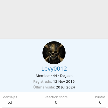
Levy0012
Member
·
44
·
De
Jaen
Registrado
12 Nov 2015
Última visita
20 Jul 2024
Mensajes
Reaction score
Puntos
63
0
6