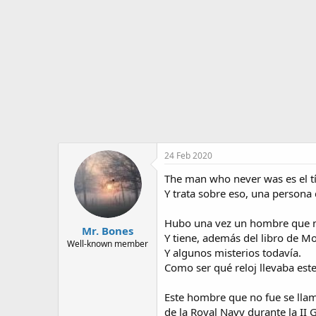
o
i
r
n
d
i
e
c
l
i
t
o
e
m
a
24 Feb 2020
The man who never was es el tí
Y trata sobre eso, una persona 
Hubo una vez un hombre que n
Mr. Bones
Y tiene, además del libro de Mo
Well-known member
Y algunos misterios todavía.
Como ser qué reloj llevaba est
Este hombre que no fue se llamó
de la Royal Navy durante la II 