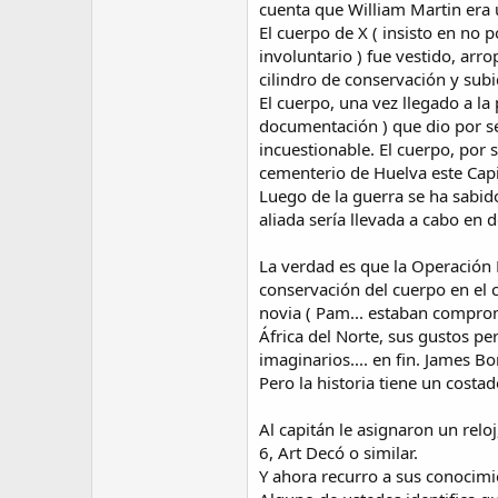
cuenta que William Martin era 
El cuerpo de X ( insisto en no 
involuntario ) fue vestido, ar
cilindro de conservación y sub
El cuerpo, una vez llegado a la
documentación ) que dio por sen
incuestionable. El cuerpo, por
cementerio de Huelva este Capi
Luego de la guerra se ha sabi
aliada sería llevada a cabo en d
La verdad es que la Operación 
conservación del cuerpo en el ci
novia ( Pam... estaban comprom
África del Norte, sus gustos pe
imaginarios.... en fin. James 
Pero la historia tiene un costa
Al capitán le asignaron un relo
6, Art Decó o similar.
Y ahora recurro a sus conocimi