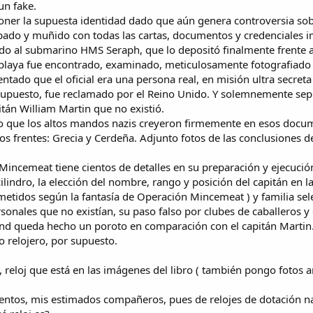
un fake.
poner la supuesta identidad dado que aún genera controversia sobr
ropado y muñido con todas las cartas, documentos y credenciales 
ido al submarino HMS Seraph, que lo depositó finalmente frente a
 playa fue encontrado, examinado, meticulosamente fotografiado y 
tado que el oficial era una persona real, en misión ultra secret
 supuesto, fue reclamado por el Reino Unido. Y solemnemente se
tán William Martin que no existió.
do que los altos mandos nazis creyeron firmemente en esos docu
os frentes: Grecia y Cerdeña. Adjunto fotos de las conclusiones de
Mincemeat tiene cientos de detalles en su preparación y ejecució
lindro, la elección del nombre, rango y posición del capitán en la
etidos según la fantasía de Operación Mincemeat ) y familia sele
rsonales que no existían, su paso falso por clubes de caballeros 
Bond queda hecho un poroto en comparación con el capitán Martin
do relojero, por supuesto.
j, reloj que está en las imágenes del libro ( también pongo fotos 
entos, mis estimados compañeros, pues de relojes de dotación nav