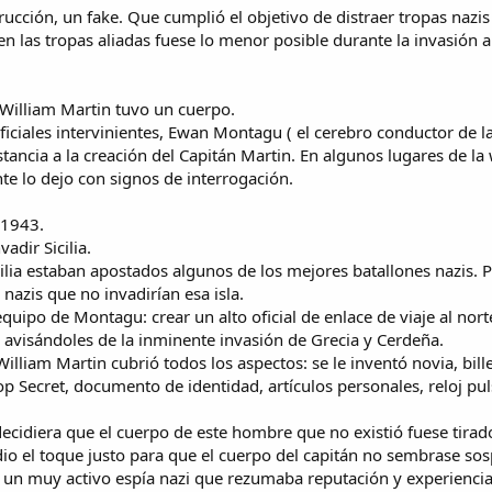
ucción, un fake. Que cumplió el objetivo de distraer tropas nazis 
 en las tropas aliadas fuese lo menor posible durante la invasión 
William Martin tuvo un cuerpo.
 oficiales intervinientes, Ewan Montagu ( el cerebro conductor de
stancia a la creación del Capitán Martin. En algunos lugares de l
e lo dejo con signos de interrogación.
 1943.
adir Sicilia.
lia estaban apostados algunos de los mejores batallones nazis. P
nazis que no invadirían esa isla.
quipo de Montagu: crear un alto oficial de enlace de viaje al nort
 avisándoles de la inminente invasión de Grecia y Cerdeña.
illiam Martin cubrió todos los aspectos: se le inventó novia, bille
Top Secret, documento de identidad, artículos personales, reloj pul
ecidiera que el cuerpo de este hombre que no existió fuese tirado
dio el toque justo para que el cuerpo del capitán no sembrase s
a un muy activo espía nazi que rezumaba reputación y experiencia.