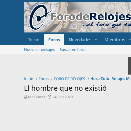
Inicio
Foros
Novedades
Miembros
Nuevos mensajes
Buscar en foros
Inicio
Foros
FORO DE RELOJES
Hora Zulú: Relojes Mi
El hombre que no existió
I
F
Mr. Bones
24 Feb 2020
n
e
i
c
c
h
i
a
a
d
d
e