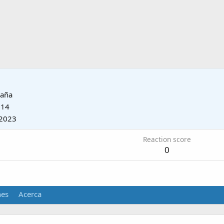
paña
014
2023
Reaction score
0
nes
Acerca