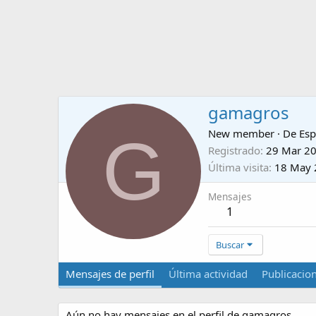
gamagros
G
New member
·
De
Es
Registrado
29 Mar 2
Última visita
18 May 
Mensajes
1
Buscar
Mensajes de perfil
Última actividad
Publicacio
Aún no hay mensajes en el perfil de gamagros.