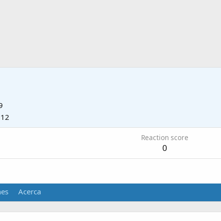
9
012
Reaction score
0
nes
Acerca