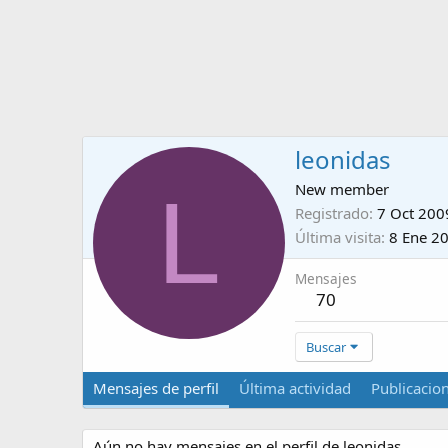
leonidas
L
New member
Registrado
7 Oct 200
Última visita
8 Ene 2
Mensajes
70
Buscar
Mensajes de perfil
Última actividad
Publicacio
Aún no hay mensajes en el perfil de leonidas.