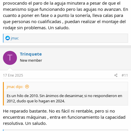
provocando el paro de la aguja minutera a pesar de que el
mecanismo sigue funcionando pero las agujas no avanzan. En
cuanto a poner en fase o a punto la sonería, lleva calas para
que personas no cualificadas , puedan realizar el montaje del
rodaje sin problemas. Un saludo.
R
jmac
e
a
c
Trinquete
T
t
New member
i
o
n
s
17 Ene 2025
#11
:
jmac dijo:
Es un hilo de 2010. Sin ánimos de desanimar, si no respondieron en
2012, dudo que lo hagan en 2024.
He reparado bastante. No es fácil ni rentable, pero si no
encuentras máquinas , entra en funcionamiento la capacidad
resolutiva. Un saludo.