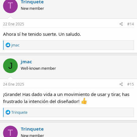
Trinquete
T
t
New member
i
o
n
s
22 Ene 2025
#14
:
Ahora sí he tenido suerte. Un saludo.
R
jmac
e
a
c
jmac
J
t
Well-known member
i
o
n
s
24 Ene 2025
#15
:
¡Grande! Has dado vida a un movimiento de usar y tirar, has
frustrado la intención del diseñador!
R
Trinquete
e
a
c
Trinquete
T
t
New member
i