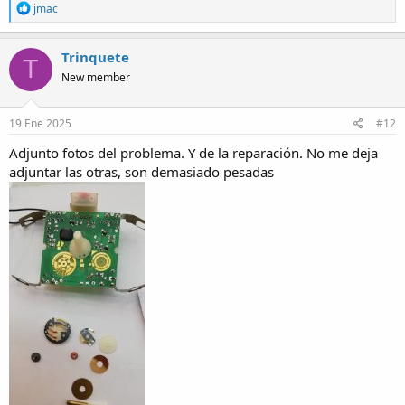
R
jmac
e
a
c
Trinquete
T
t
New member
i
o
n
s
19 Ene 2025
#12
:
Adjunto fotos del problema. Y de la reparación. No me deja
adjuntar las otras, son demasiado pesadas