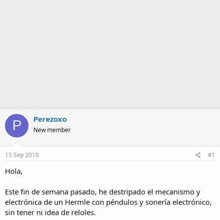
a
Perezoxo
P
New member
13 Sep 2010
#1
Hola,
Este fin de semana pasado, he destripado el mecanismo y
electrónica de un Hermle con péndulos y sonería electrónico,
sin tener ni idea de reloles.