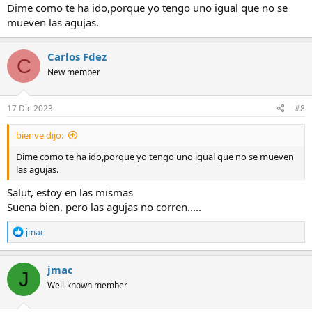
Dime como te ha ido,porque yo tengo uno igual que no se
mueven las agujas.
Carlos Fdez
C
New member
17 Dic 2023
#8
bienve dijo:
Dime como te ha ido,porque yo tengo uno igual que no se mueven
las agujas.
Salut, estoy en las mismas
Suena bien, pero las agujas no corren.....
R
jmac
e
a
c
jmac
J
t
Well-known member
i
o
n