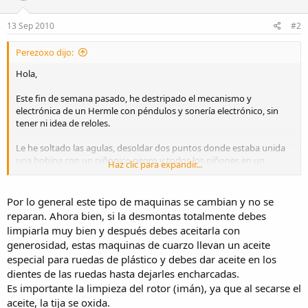
13 Sep 2010
#2
Perezoxo dijo:
Hola,
Este fin de semana pasado, he destripado el mecanismo y
electrónica de un Hermle con péndulos y sonería electrónico, sin
tener ni idea de reloles.
Le he soltado las agulas, desoldar dos puntos donde estaba unida
una bobina con un piñonico negro y todos los piñones en un
Haz clic para expandir...
montón.
Me he encontrado que la varilla que salía hasta la aguja del
Por lo general este tipo de maquinas se cambian y no se
minutero tenía una especie de grasa verde bastante solidificada,
reparan. Ahora bien, si la desmontas totalmente debes
por lo que la he limpiado bien, la he aceitado y he vuelto a montar
limpiarla muy bien y después debes aceitarla con
todo.
generosidad, estas maquinas de cuarzo llevan un aceite
especial para ruedas de plástico y debes dar aceite en los
Ha durado en movimiento hora y media y se ha vuelto a parar, cada
una de las pilas me daba 1,5 voltios y sigue metiendo el tic-tac
dientes de las ruedas hasta dejarles encharcadas.
acompasado.
Es importante la limpieza del rotor (imán), ya que al secarse el
aceite, la tija se oxida.