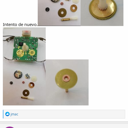
Intento de nuevo.
R
jmac
e
a
c