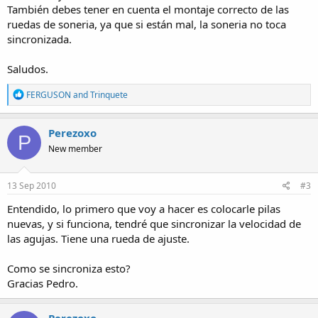
Que me puede estar pasando? alguien me puede ayudar?
También debes tener en cuenta el montaje correcto de las
Tengo que comprar maquinaria nueva? :dudoso:
ruedas de soneria, ya que si están mal, la soneria no toca
sincronizada.
Gracias
Saludos.
R
FERGUSON
and
Trinquete
e
a
c
Perezoxo
P
t
New member
i
o
n
s
13 Sep 2010
#3
:
Entendido, lo primero que voy a hacer es colocarle pilas
nuevas, y si funciona, tendré que sincronizar la velocidad de
las agujas. Tiene una rueda de ajuste.
Como se sincroniza esto?
Gracias Pedro.
Perezoxo