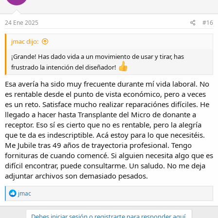
o
n
s
24 Ene 2025
#16
:
jmac dijo:
¡Grande! Has dado vida a un movimiento de usar y tirar, has
frustrado la intención del diseñador!
Esa avería ha sido muy frecuente durante mí vida laboral. No
es rentable desde el punto de vista económico, pero a veces
es un reto. Satisface mucho realizar reparaciónes difíciles. He
llegado a hacer hasta Transplante del Micro de donante a
receptor. Eso sí es cierto que no es rentable, pero la alegría
que te da es indescriptible. Acá estoy para lo que necesitéis.
Me Jubile tras 49 años de trayectoria profesional. Tengo
fornituras de cuando comencé. Si alguien necesita algo que es
difícil encontrar, puede consultarme. Un saludo. No me deja
adjuntar archivos son demasiado pesados.
R
jmac
e
a
c
Debes iniciar sesión o registrarte para responder aquí.