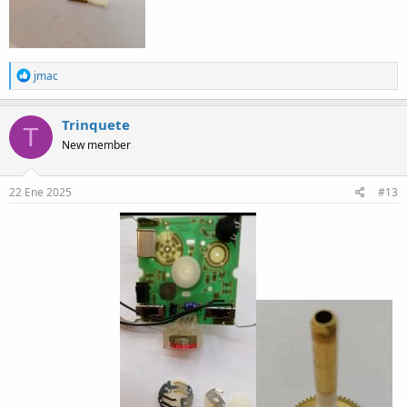
R
jmac
e
a
c
Trinquete
T
t
New member
i
o
n
s
22 Ene 2025
#13
: