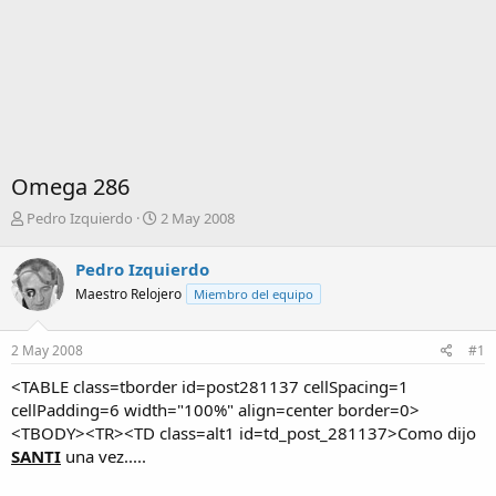
Omega 286
I
F
Pedro Izquierdo
2 May 2008
n
e
i
c
Pedro Izquierdo
c
h
Maestro Relojero
Miembro del equipo
i
a
a
d
d
e
2 May 2008
#1
o
i
r
n
<TABLE class=tborder id=post281137 cellSpacing=1
d
i
cellPadding=6 width="100%" align=center border=0>
e
c
<TBODY><TR><TD class=alt1 id=td_post_281137>Como dijo
l
i
SANTI
una vez.....
t
o
e
m