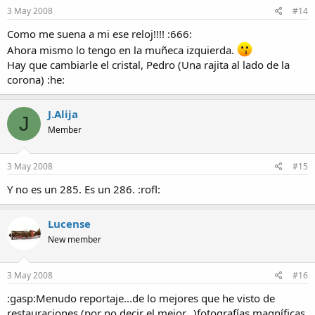
3 May 2008
#14
Como me suena a mi ese reloj!!!! :666:
Ahora mismo lo tengo en la muñeca izquierda.
Hay que cambiarle el cristal, Pedro (Una rajita al lado de la
corona) :he:
J.Alija
J
Member
3 May 2008
#15
Y no es un 285. Es un 286. :rofl:
Lucense
New member
3 May 2008
#16
:gasp:Menudo reportaje...de lo mejores que he visto de
restauraciones (por no decir el mejor...)fotografías magníficas