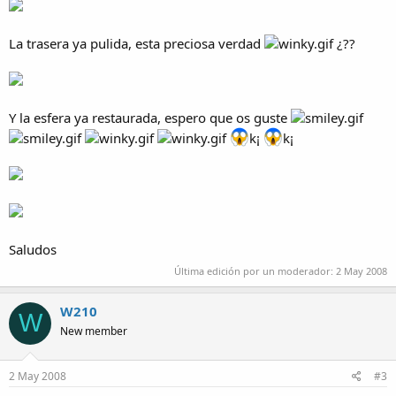
La trasera ya pulida, esta preciosa verdad
¿??
Y la esfera ya restaurada, espero que os guste
k¡
k¡
Saludos
Última edición por un moderador:
2 May 2008
W210
W
New member
2 May 2008
#3