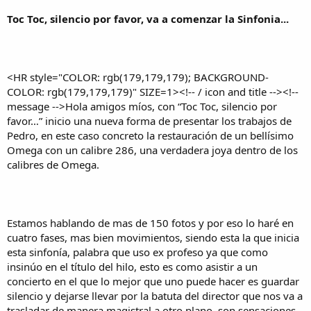
a
Toc Toc, silencio por favor, va a comenzar la Sinfonia...
<HR style="COLOR: rgb(179,179,179); BACKGROUND-
COLOR: rgb(179,179,179)" SIZE=1><!-- / icon and title --><!--
message -->Hola amigos míos, con “Toc Toc, silencio por
favor…” inicio una nueva forma de presentar los trabajos de
Pedro, en este caso concreto la restauración de un bellísimo
Omega con un calibre 286, una verdadera joya dentro de los
calibres de Omega.​
Estamos hablando de mas de 150 fotos y por eso lo haré en
cuatro fases, mas bien movimientos, siendo esta la que inicia
esta sinfonía, palabra que uso ex profeso ya que como
insinúo en el título del hilo, esto es como asistir a un
concierto en el que lo mejor que uno puede hacer es guardar
silencio y dejarse llevar por la batuta del director que nos va a
trasladar de manera magistral a otro plano, son sensaciones