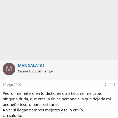
a
MANDALA101
M
Cronos Dios del Tiempo
10 Ago 2009
#41
Pedro, me reitero en lo dicho en otro hilo, no me cabe
ninguna duda, que eres la única persona a la que dejaría mi
pequeño tesoro para restaurar.
A ver si llegan tiempos mejores y te lo envío.
Un saludo.