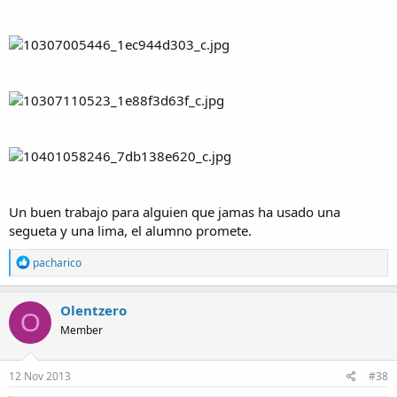
Un buen trabajo para alguien que jamas ha usado una
segueta y una lima, el alumno promete.
R
pacharico
e
a
c
Olentzero
O
t
Member
i
o
n
s
12 Nov 2013
#38
: