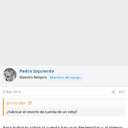
a
Pedro Izquierdo
Maestro Relojero
Miembro del equipo
9 Nov 2013
#21
jjccrrss dijo:
¿Fabricar el resorte de cuerda de un reloj?
Para trabajar sobre la cuerda hay que destemplar y al menos