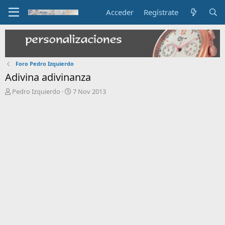
Acceder
Regístrate
Foro Pedro Izquierdo
Adivina adivinanza
I
F
Pedro Izquierdo
7 Nov 2013
n
e
i
c
c
h
i
a
a
d
d
e
o
i
r
n
d
i
e
c
l
i
t
o
e
m