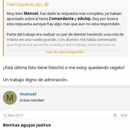
Pedro Izquierdo dijo:
Muy bien
Manuel
, has dado la respuesta mas completa, ya habian
apuntado sobre el tema
Comandante
y
edulop
. Doy por buena
esta respuesta aunque hay algo mas que aun no esta respondido.
Parte del trabajo era realizar un par de dientes haciendo una cola de
milano en una rueda grande. ( Un alumno me había comentado
que le gustaría aprender a realizar este trabajo, este alumno no
sabia lo que era una segueta y al final en trabajo ha sido bastante
Haz clic para expandir...
bueno ).
Fuera del horario del curso, quedo un sabado con el alumno y le
¿Esta última foto tiene fotochó o me estoy quedando cegato?
doy las herramientas y le explico como utilizarlas.
Un trabajo digno de admiración.
...........
manuel
M
Active member
12 Nov 2013
#39
Un buen trabajo para alguien que jamas ha usado una segueta y
Bonitas agujas jositus
una lima, el alumno promete.