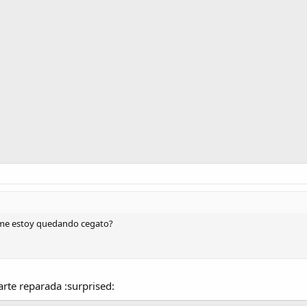
o me estoy quedando cegato?
arte reparada :surprised: