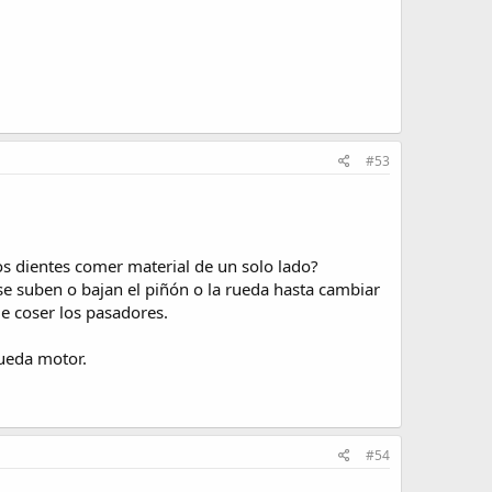
#53
los dientes comer material de un solo lado?
 se suben o bajan el piñón o la rueda hasta cambiar
de coser los pasadores.
rueda motor.
#54