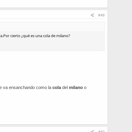
#49
ra.Por cierto ¿qué es una cola de milano?
 se va ensanchando como la
cola
del
milano
o
#50