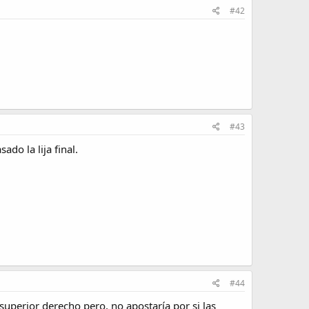
#42
#43
do la lija final.
#44
 superior derecho pero, no apostaría por si las