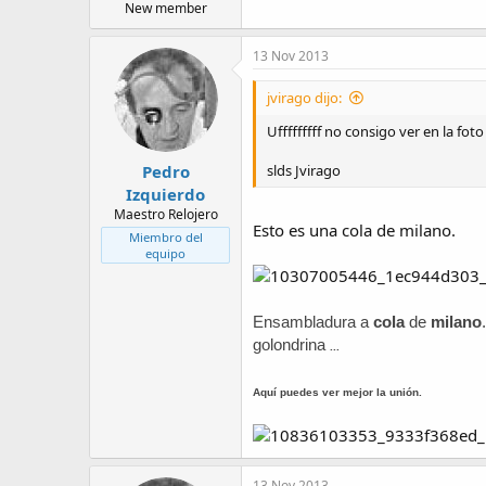
New member
13 Nov 2013
jvirago dijo:
Ufffffffff no consigo ver en la fo
Pedro
slds Jvirago
Izquierdo
Maestro Relojero
Esto es una cola de milano.
Miembro del
equipo
Ensambladura a
cola
de
milano
golondrina
...
Aquí puedes ver mejor la unión.
13 Nov 2013