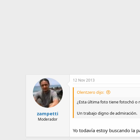
o
i
r
n
d
i
e
c
l
i
t
o
e
m
a
12 Nov 2013
Olentzero dijo:
¿Esta última foto tiene fotochó 
zampetti
Un trabajo digno de admiración.
Moderador
Yo todavía estoy buscando la p