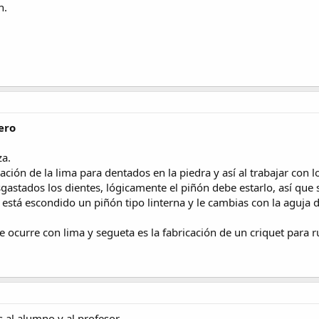
n.
ero
za.
cación de la lima para dentados en la piedra y así al trabajar con 
sgastados los dientes, lógicamente el piñón debe estarlo, así que
 está escondido un piñón tipo linterna y le cambias con la aguja 
me ocurre con lima y segueta es la fabricación de un criquet para 
es al alumno y al profesor.