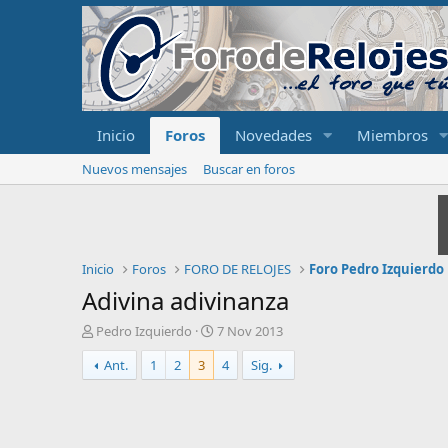
Inicio
Foros
Novedades
Miembros
Nuevos mensajes
Buscar en foros
Inicio
Foros
FORO DE RELOJES
Foro Pedro Izquierdo
Adivina adivinanza
I
F
Pedro Izquierdo
7 Nov 2013
n
e
Ant.
1
2
3
4
Sig.
i
c
c
h
i
a
a
d
d
e