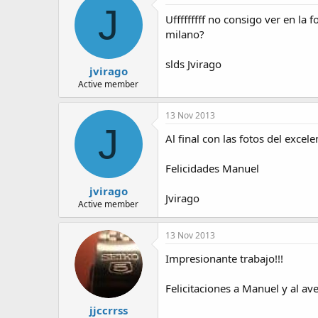
J
Ufffffffff no consigo ver en la
milano?
slds Jvirago
jvirago
Active member
13 Nov 2013
J
Al final con las fotos del excel
Felicidades Manuel
jvirago
Jvirago
Active member
13 Nov 2013
Impresionante trabajo!!!
Felicitaciones a Manuel y al a
jjccrrss