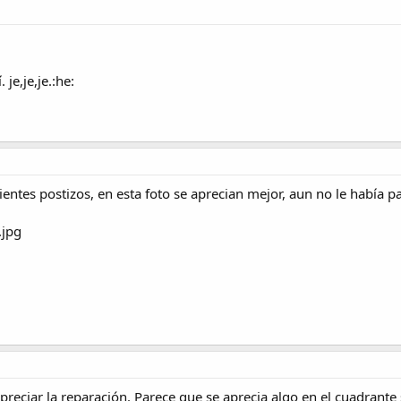
je,je,je.:he:
ntes postizos, en esta foto se aprecian mejor, aun no le había pasa
apreciar la reparación. Parece que se aprecia algo en el cuadrante