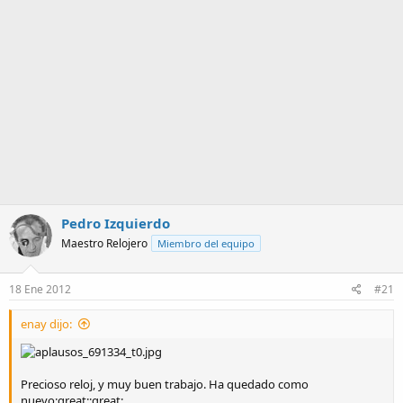
a
Pedro Izquierdo
Maestro Relojero
Miembro del equipo
18 Ene 2012
#21
enay dijo:
Precioso reloj, y muy buen trabajo. Ha quedado como
nuevo:great::great: