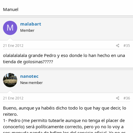
Manuel
malabart
M
Member
21 Ene 2012
#35
olalalalalala grande Pedro y eso donde lo han hecho en una
tienda de golosinas?????
nanotec
New member
21 Ene 2012
#36
Bueno, aunque ya habéis dicho todo lo que hay que decir, lo
reitero.
1- Pedro (me permito tutearle aunque no tenga el placer de
conocerlo) será políticamente correcto, pero yo no lo voy a
ser: menuda panda de hdlgp los del servicio oficial. Ya no es