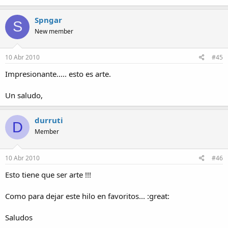
Spngar
S
New member
10 Abr 2010
#45
Impresionante..... esto es arte.
Un saludo,
durruti
D
Member
10 Abr 2010
#46
Esto tiene que ser arte !!!
Como para dejar este hilo en favoritos... :great:
Saludos