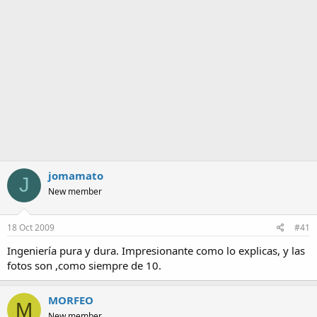
a
jomamato
J
New member
18 Oct 2009
#41
Ingeniería pura y dura. Impresionante como lo explicas, y las
fotos son ,como siempre de 10.
MORFEO
M
New member