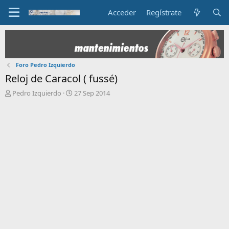
Acceder
Regístrate
Foro Pedro Izquierdo
Reloj de Caracol ( fussé)
I
F
Pedro Izquierdo
27 Sep 2014
n
e
i
c
c
h
i
a
a
d
d
e
o
i
r
n
d
i
e
c
l
i
t
o
e
m