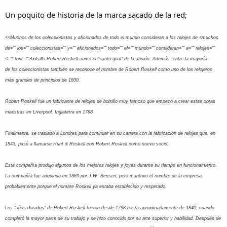
Un poquito de historia de la marca sacado de la red;
<<
Muchos de los coleccionistas y aficionados de todo el mundo consideran a los relojes de
<muchos
de="" los="" coleccionistas="" y="" aficionados="" todo="" el="" mundo="" consideran="" a="" relojes=""
<="" font="">
bolsillo Robert Roskell como el "santo grial" de la afición. Además, entre la mayoría
de los coleccionistas también se reconoce el nombre de Robert Roskell como uno de los relojeros
más grandes de principios de 1800.
Robert Roskell fue un fabricante de relojes de bolsillo muy famoso que empezó a crear estas obras
maestras en Liverpool, Inglaterra en 1798.
Finalmente, se trasladó a Londres para continuar en su carrera con la fabricación de relojes que, en
1843, pasó a llamarse Hunt & Roskell con Robert Roskell como nuevo socio.
Esta compañía produjo algunos de los mejores relojes y joyas durante su tiempo en funcionamiento.
La compañía fue adquirida en 1889 por J.W. Bensen, pero mantuvo el nombre de la empresa,
probablemente porque el nombre Roskell ya estaba establecido y respetado.
Los "años dorados" de Robert Roskell fueron desde 1798 hasta aproximadamente de 1840, cuando
completó la mayor parte de su trabajo y se hizo conocido por su arte superior y habilidad. Después de