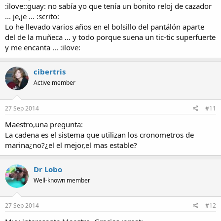
:ilove::guay: no sabía yo que tenía un bonito reloj de cazador
... je,je ... :scrito:
Lo he llevado varios años en el bolsillo del pantálón aparte
del de la muñeca ... y todo porque suena un tic-tic superfuerte
y me encanta ... :ilove:
cibertris
Active member
27 Sep 2014
#11
Maestro,una pregunta:
La cadena es el sistema que utilizan los cronometros de
marina¿no?¿el el mejor,el mas estable?
Dr Lobo
Well-known member
27 Sep 2014
#12