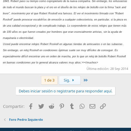
1843, Robert paso su tiempo como copropietario de la nueva compañía. Sin embargo, los entusiastas
de todo el mundo buscan la plata y el oro en el diseño de los relojes de bolsillo con la firma "rack and
lever", movimiento por el que Robert Roskell era famoso. El ver el movimiento firmado con "Robert
Roskell" puede provocar escalofríos de emoción a cualquier coleccionista, en particular, si la pieza es
de una calidad excepcional y de complicado trabajo. Lo sorprendente de estos relojes que tienen más
de 100 años es que fueron creados por hombres que eran esencialmente artistas, sin la ayuda de
maquinaria o electricidad.
Usted puede encontrar relojes Robert Roskell en algunas tiendas de anticuarios o en las subastas .
Sin embargo, un reloj Roskell en condiciones óptimas suele ser muy difíciles de conseguir. Es
especialmente difícil encontrar uno en orden de marcha, por lo que un reloj de bolsillo Robert Roskell
en buenas condiciones por lo general alcanza valores muy altos.>>
</muchos>
Última edición:
28 Sep 2014
Último
1 de 3
Sig.
Debes iniciar sesión o registrarte para responder aquí.
Facebook
Twitter
Reddit
Pinterest
Tumblr
WhatsApp
Email
Enlace
Compartir:
Foro Pedro Izquierdo