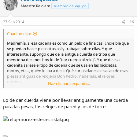
Maestro Relojero
Miembro del equipo
27 Sep 2014
#6
Charlino dijo:
Madremía, si esa cadena es como un pelo de fina casi. Increible que
se puedan hacer piececitas así y trabajar sobre ellas. Y qué
interesante, supongo que de la antigua cuerda de tripa que
menciona decimos hoy lo de "dar cuerda al reloj". Y que de esa
cadenita saliese el tipo de cadena que se usa en las bicicletas,
motos, etc..., quién lo iba a decir. Qué curiosidades se sacan de esas
piezas antiguas de relojería Don Pedro. Y además, el reloj es
precioso.
Haz clic para expandir...
Gracias por ponerlo y explicarlo.
Lo de dar cuerda viene por llevar antiguamente una cuerda
para las pesas, los relojes de pared y los de torre