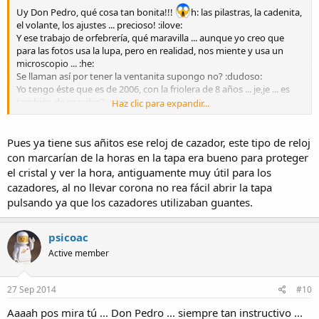
Uy Don Pedro, qué cosa tan bonita!!!
h: las pilastras, la cadenita,
el volante, los ajustes ... precioso! :ilove:
Y ese trabajo de orfebrería, qué maravilla ... aunque yo creo que
para las fotos usa la lupa, pero en realidad, nos miente y usa un
microscopio ... :he:
Se llaman así por tener la ventanita supongo no? :dudoso:
Yo tengo éste que es de 2006, con la friolera de 8 años ... je,je ... es
también de cazador? :scrito:
Haz clic para expandir...
Gracias por el reportaje tan completo y didáctico Don Pedro! :ilove:
Pues ya tiene sus añitos ese reloj de cazador, este tipo de reloj
con marcarían de la horas en la tapa era bueno para proteger
el cristal y ver la hora, antiguamente muy útil para los
cazadores, al no llevar corona no rea fácil abrir la tapa
pulsando ya que los cazadores utilizaban guantes.
psicoac
Active member
27 Sep 2014
#10
Aaaah pos mira tú ... Don Pedro ... siempre tan instructivo ...