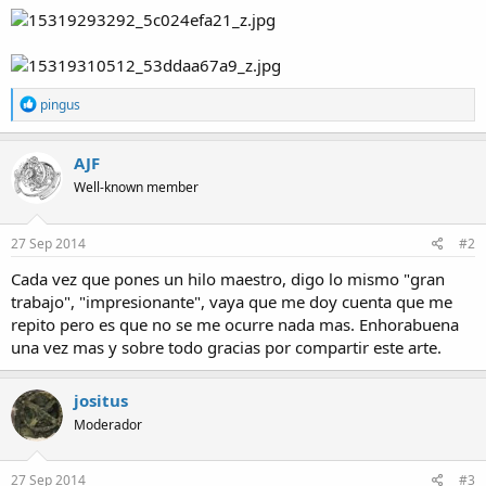
R
pingus
e
a
c
AJF
t
Well-known member
i
o
n
s
27 Sep 2014
#2
:
Cada vez que pones un hilo maestro, digo lo mismo "gran
trabajo", "impresionante", vaya que me doy cuenta que me
repito pero es que no se me ocurre nada mas. Enhorabuena
una vez mas y sobre todo gracias por compartir este arte.
jositus
Moderador
27 Sep 2014
#3