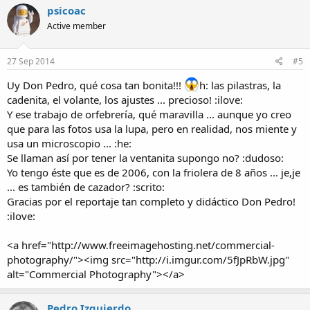
psicoac
Active member
27 Sep 2014
#5
Uy Don Pedro, qué cosa tan bonita!!!
h: las pilastras, la
cadenita, el volante, los ajustes ... precioso! :ilove:
Y ese trabajo de orfebrería, qué maravilla ... aunque yo creo
que para las fotos usa la lupa, pero en realidad, nos miente y
usa un microscopio ... :he:
Se llaman así por tener la ventanita supongo no? :dudoso:
Yo tengo éste que es de 2006, con la friolera de 8 años ... je,je
... es también de cazador? :scrito:
Gracias por el reportaje tan completo y didáctico Don Pedro!
:ilove:
<a href="http://www.freeimagehosting.net/commercial-
photography/"><img src="http://i.imgur.com/5fJpRbW.jpg"
alt="Commercial Photography"></a>
Pedro Izquierdo