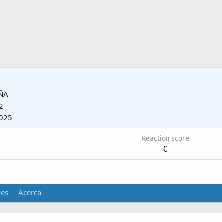
ÑA
2
2025
Reaction score
0
nes
Acerca