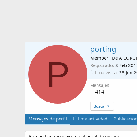
porting
P
Member
·
De
A CORU
Registrado
8 Feb 201
Última visita
23 Jun 
Mensajes
414
Buscar
Mensajes de perfil
Última actividad
Publicacio
Aún no hay mensajes en el perfil de porting.