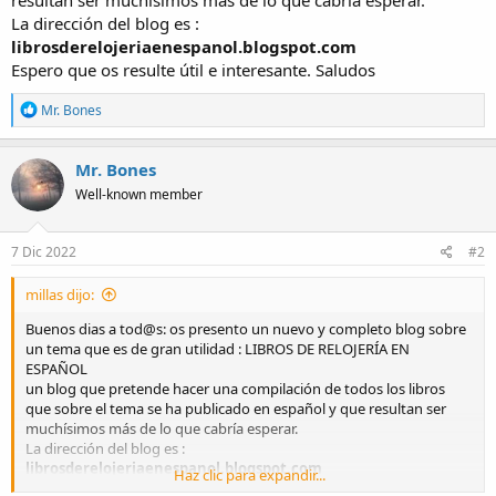
resultan ser muchísimos más de lo que cabría esperar.
a
La dirección del blog es :
librosderelojeriaenespanol.blogspot.com
Espero que os resulte útil e interesante. Saludos
R
Mr. Bones
e
a
c
Mr. Bones
t
Well-known member
i
o
n
s
7 Dic 2022
#2
:
millas dijo:
Buenos dias a tod@s: os presento un nuevo y completo blog sobre
un tema que es de gran utilidad : LIBROS DE RELOJERÍA EN
ESPAÑOL
un blog que pretende hacer una compilación de todos los libros
que sobre el tema se ha publicado en español y que resultan ser
muchísimos más de lo que cabría esperar.
La dirección del blog es :
librosderelojeriaenespanol.blogspot.com
Haz clic para expandir...
Espero que os resulte útil e interesante. Saludos