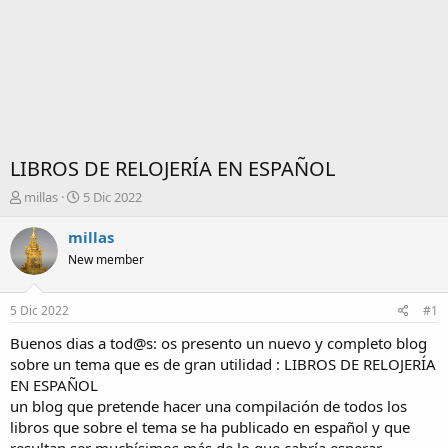
LIBROS DE RELOJERÍA EN ESPAÑOL
I
F
millas
5 Dic 2022
n
e
i
c
millas
c
h
New member
i
a
a
d
d
e
5 Dic 2022
#1
o
i
r
n
Buenos dias a tod@s: os presento un nuevo y completo blog
d
i
sobre un tema que es de gran utilidad : LIBROS DE RELOJERÍA
e
c
EN ESPAÑOL
l
i
un blog que pretende hacer una compilación de todos los
t
o
libros que sobre el tema se ha publicado en español y que
e
m