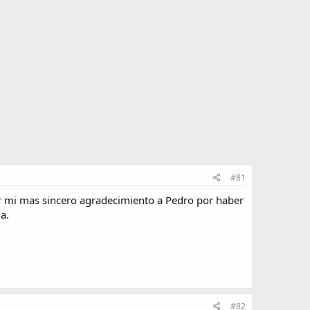
#81
r mi mas sincero agradecimiento a Pedro por haber
a.
#82