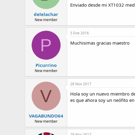
Enviado desde mi XT1032 medi
delelachar
New member
5 Ene 2016
P
Muchisimas gracias maestro
Picurrino
New member
28 Nov 2017
V
Hola soy un nuevo miembro del 
es que ahora soy un neófito en
VAGABUNDO64
New member
28 Nov 2017