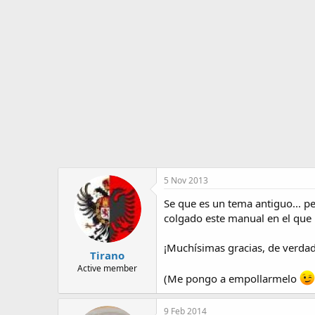
o
i
r
n
d
i
e
c
l
i
t
o
e
m
a
5 Nov 2013
Se que es un tema antiguo... 
colgado este manual en el que h
¡Muchísimas gracias, de verdad
Tirano
Active member
(Me pongo a empollarmelo
9 Feb 2014