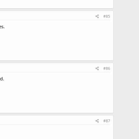
#85
es.
#86
d.
#87