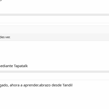
des ver.
diante Tapatalk
gado, ahora a aprender.abrazo desde Tandil