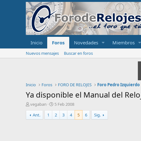
Inicio
Foros
Novedades
Miembros
Nuevos mensajes
Buscar en foros
Inicio
Foros
FORO DE RELOJES
Foro Pedro Izquierdo
Ya disponible el Manual del Rel
I
F
vegaban
5 Feb 2008
n
e
Ant.
1
2
3
4
5
6
Sig.
i
c
c
h
i
a
a
d
d
e