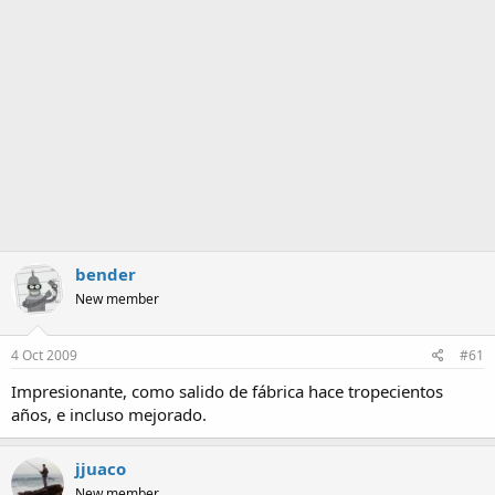
a
bender
New member
4 Oct 2009
#61
Impresionante, como salido de fábrica hace tropecientos
años, e incluso mejorado.
jjuaco
New member