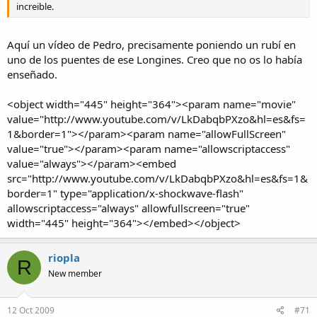
increible.
Aquí un vídeo de Pedro, precisamente poniendo un rubí en
uno de los puentes de ese Longines. Creo que no os lo había
enseñado.
<object width="445" height="364"><param name="movie"
value="http://www.youtube.com/v/LkDabqbPXzo&hl=es&fs=
1&border=1"></param><param name="allowFullScreen"
value="true"></param><param name="allowscriptaccess"
value="always"></param><embed
src="http://www.youtube.com/v/LkDabqbPXzo&hl=es&fs=1&
border=1" type="application/x-shockwave-flash"
allowscriptaccess="always" allowfullscreen="true"
width="445" height="364"></embed></object>
riopla
R
New member
12 Oct 2009
#71