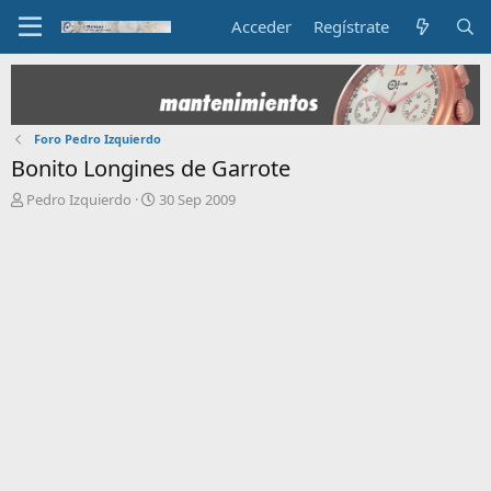
Acceder
Regístrate
Foro Pedro Izquierdo
Bonito Longines de Garrote
I
F
Pedro Izquierdo
30 Sep 2009
n
e
i
c
c
h
i
a
a
d
d
e
o
i
r
n
d
i
e
c
l
i
t
o
e
m