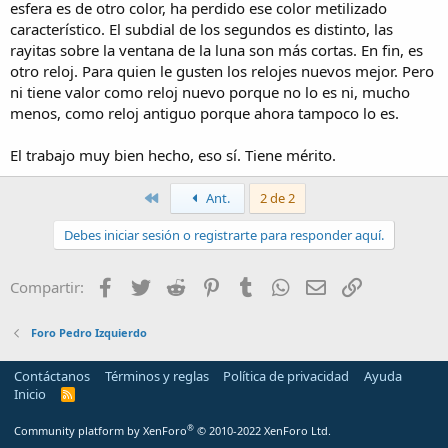
esfera es de otro color, ha perdido ese color metilizado
característico. El subdial de los segundos es distinto, las
rayitas sobre la ventana de la luna son más cortas. En fin, es
otro reloj. Para quien le gusten los relojes nuevos mejor. Pero
ni tiene valor como reloj nuevo porque no lo es ni, mucho
menos, como reloj antiguo porque ahora tampoco lo es.
El trabajo muy bien hecho, eso sí. Tiene mérito.
Primero
Ant.
2 de 2
Debes iniciar sesión o registrarte para responder aquí.
Facebook
Twitter
Reddit
Pinterest
Tumblr
WhatsApp
Email
Enlace
Compartir:
Foro Pedro Izquierdo
Contáctanos
Términos y reglas
Política de privacidad
Ayuda
Inicio
R
S
S
®
Community platform by XenForo
© 2010-2022 XenForo Ltd.