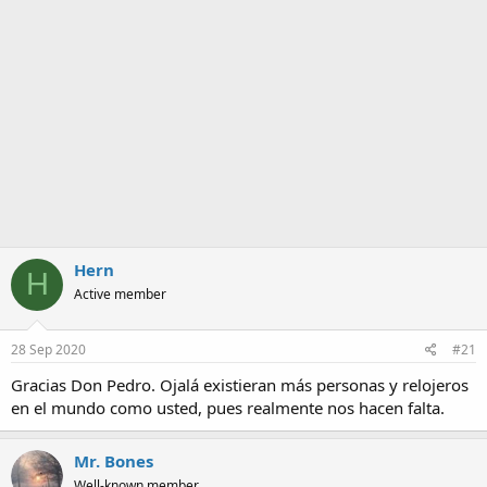
a
Hern
H
Active member
28 Sep 2020
#21
Gracias Don Pedro. Ojalá existieran más personas y relojeros
en el mundo como usted, pues realmente nos hacen falta.
Mr. Bones
Well-known member