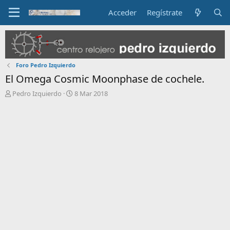
Acceder
Regístrate
Foro Pedro Izquierdo
El Omega Cosmic Moonphase de cochele.
I
F
Pedro Izquierdo
8 Mar 2018
n
e
i
c
c
h
i
a
a
d
d
e
o
i
r
n
d
i
e
c
l
i
t
o
e
m