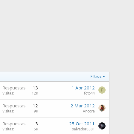
Filtros
Respuestas
13
1 Abr 2012
F
Visitas
12K
foto44
Respuestas
12
2 Mar 2012
Visitas
9K
Ancora
Respuestas
3
25 Oct 2011
Visitas
5K
salvador8381