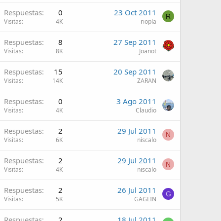
Respuestas
0
23 Oct 2011
R
Visitas
4K
riopla
Respuestas
8
27 Sep 2011
Visitas
8K
Joanot
Respuestas
15
20 Sep 2011
Visitas
14K
ZARAN
Respuestas
0
3 Ago 2011
Visitas
4K
Claudio
Respuestas
2
29 Jul 2011
N
Visitas
6K
niscalo
Respuestas
2
29 Jul 2011
N
Visitas
4K
niscalo
Respuestas
2
26 Jul 2011
G
Visitas
5K
GAGLIN
Respuestas
2
18 Jul 2011