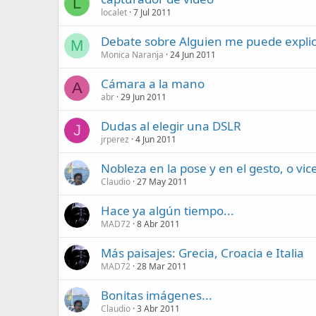
L
localet
7 Jul 2011
Debate sobre Alguien me puede explica
M
Monica Naranja
24 Jun 2011
Cámara a la mano
A
abr
29 Jun 2011
Dudas al elegir una DSLR
J
jrperez
4 Jun 2011
Nobleza en la pose y en el gesto, o vi
Claudio
27 May 2011
Hace ya algún tiempo...
MAD72
8 Abr 2011
Más paisajes: Grecia, Croacia e Italia
MAD72
28 Mar 2011
Bonitas imágenes...
Claudio
3 Abr 2011