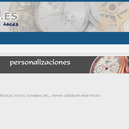
cnicas, trucos, consejos, etc... tienen cabida en este rincón.