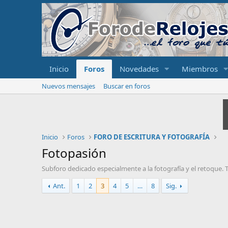
Inicio
Foros
Novedades
Miembros
Nuevos mensajes
Buscar en foros
Inicio
Foros
FORO DE ESCRITURA Y FOTOGRAFÍA
Fotopasión
Subforo dedicado especialmente a la fotografía y el retoque. Té
Ant.
1
2
3
4
5
…
8
Sig.