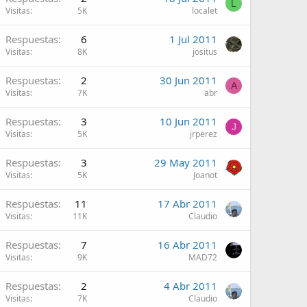
L
Visitas
5K
localet
Respuestas
6
1 Jul 2011
Visitas
8K
jositus
Respuestas
2
30 Jun 2011
A
Visitas
7K
abr
Respuestas
3
10 Jun 2011
J
Visitas
5K
jrperez
Respuestas
3
29 May 2011
Visitas
5K
Joanot
Respuestas
11
17 Abr 2011
Visitas
11K
Claudio
Respuestas
7
16 Abr 2011
Visitas
9K
MAD72
Respuestas
2
4 Abr 2011
Visitas
7K
Claudio