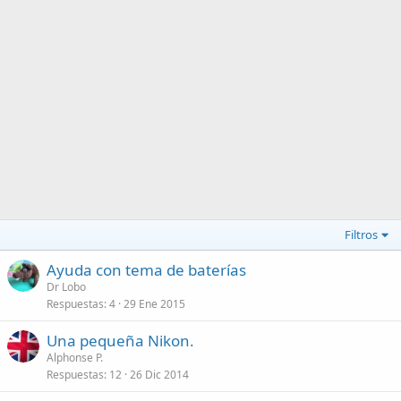
Filtros
Ayuda con tema de baterías
Dr Lobo
Respuestas
4
29 Ene 2015
Una pequeña Nikon.
Alphonse P.
Respuestas
12
26 Dic 2014