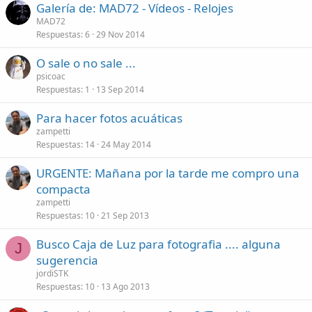
Galería de: MAD72 - Vídeos - Relojes
MAD72
Respuestas
6
29 Nov 2014
O sale o no sale ...
psicoac
Respuestas
1
13 Sep 2014
Para hacer fotos acuáticas
zampetti
Respuestas
14
24 May 2014
URGENTE: Mañana por la tarde me compro una
compacta
zampetti
Respuestas
10
21 Sep 2013
Busco Caja de Luz para fotografia .... alguna
J
sugerencia
jordiSTK
Respuestas
10
13 Ago 2013