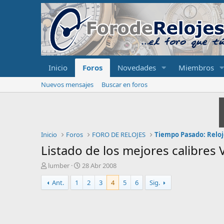
Inicio
Foros
Novedades
Miembros
Nuevos mensajes
Buscar en foros
Inicio
Foros
FORO DE RELOJES
Tiempo Pasado: Reloj
Listado de los mejores calibres 
I
F
lumber
28 Abr 2008
n
e
Ant.
1
2
3
4
5
6
Sig.
i
c
c
h
i
a
a
d
d
e