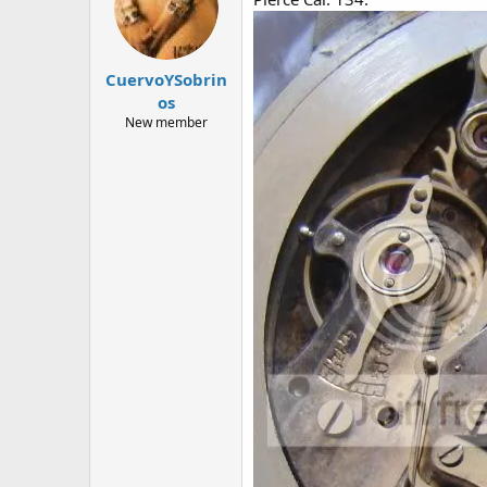
CuervoYSobrin
os
New member