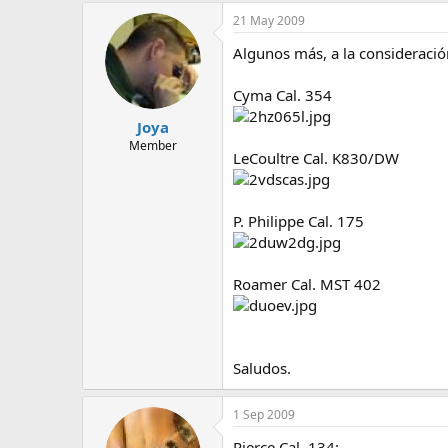
21 May 2009
Algunos más, a la consideraci
Cyma Cal. 354
Joya
Member
LeCoultre Cal. K830/DW
P. Philippe Cal. 175
Roamer Cal. MST 402
Saludos.
1 Sep 2009
Pierce Cal. 134: