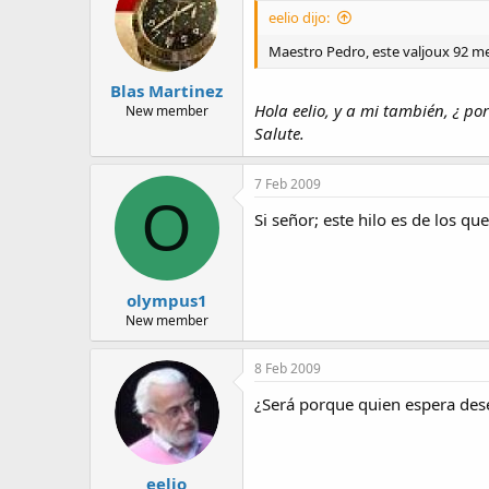
eelio dijo:
Maestro Pedro, este valjoux 92 me
Blas Martinez
Hola eelio, y a mi también, ¿ po
New member
Salute.
7 Feb 2009
O
Si señor; este hilo es de los q
olympus1
New member
8 Feb 2009
¿Será porque quien espera des
eelio