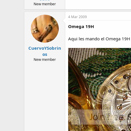
New member
4 Mar 2009
Omega 19H
Aqui les mando el Omega 19H
CuervoYSobrin
os
New member