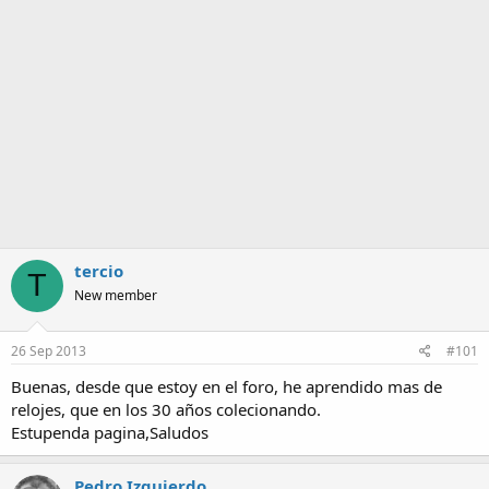
a
tercio
T
New member
26 Sep 2013
#101
Buenas, desde que estoy en el foro, he aprendido mas de
relojes, que en los 30 años colecionando.
Estupenda pagina,Saludos
Pedro Izquierdo