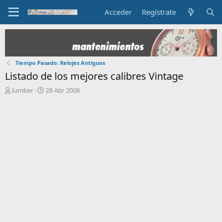
Acceder
Regístrate
Tiempo Pasado: Relojes Antiguos
Listado de los mejores calibres Vintage
I
F
lumber
28 Abr 2008
n
e
i
c
c
h
i
a
a
d
d
e
o
i
r
n
d
i
e
c
l
i
t
o
e
m