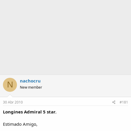
m
a
nachocru
N
New member
30 Abr 2010
#181
Longines Admiral 5 star.
Estimado Amigo,