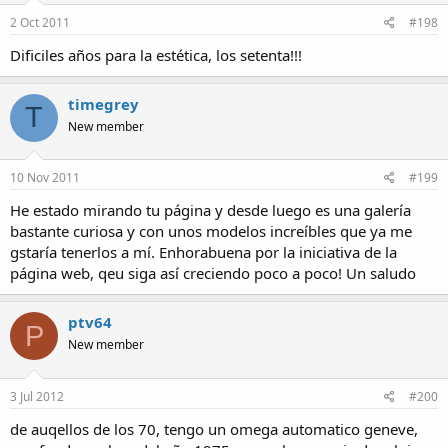
2 Oct 2011
#198
Dificiles años para la estética, los setenta!!!
timegrey
T
New member
10 Nov 2011
#199
He estado mirando tu página y desde luego es una galería
bastante curiosa y con unos modelos increíbles que ya me
gstaría tenerlos a mí. Enhorabuena por la iniciativa de la
página web, qeu siga así creciendo poco a poco! Un saludo
ptv64
P
New member
3 Jul 2012
#200
de auqellos de los 70, tengo un omega automatico geneve,