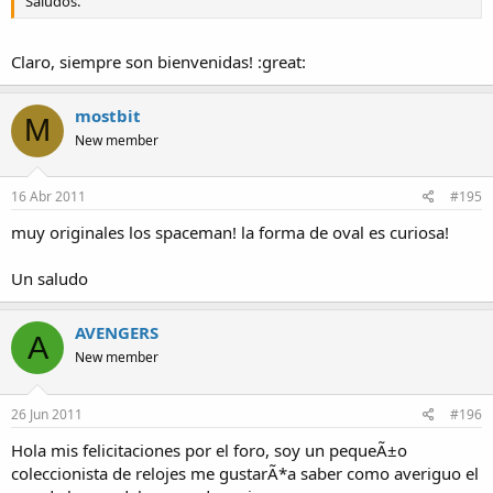
Saludos.
Claro, siempre son bienvenidas! :great:
mostbit
M
New member
16 Abr 2011
#195
muy originales los spaceman! la forma de oval es curiosa!
Un saludo
AVENGERS
A
New member
26 Jun 2011
#196
Hola mis felicitaciones por el foro, soy un pequeÃ±o
coleccionista de relojes me gustarÃ*a saber como averiguo el