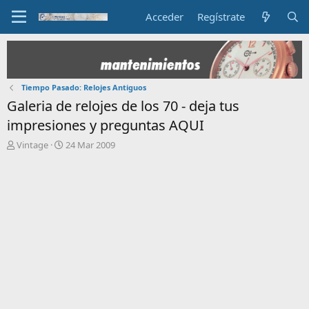
Acceder
Regístrate
Tiempo Pasado: Relojes Antiguos
Galeria de relojes de los 70 - deja tus
impresiones y preguntas AQUI
I
F
Vintage
24 Mar 2009
n
e
i
c
c
h
i
a
a
d
d
e
o
i
r
n
d
i
e
c
l
i
t
o
e