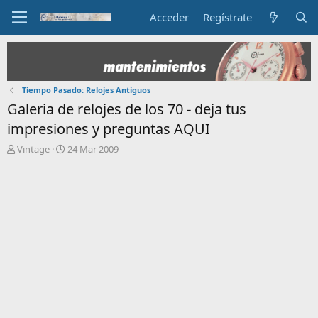
Acceder
Regístrate
Tiempo Pasado: Relojes Antiguos
Galeria de relojes de los 70 - deja tus
impresiones y preguntas AQUI
I
F
Vintage
24 Mar 2009
n
e
i
c
c
h
i
a
a
d
d
e
o
i
r
n
d
i
e
c
l
i
t
o
e