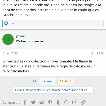
lo que se refiere a donde me. Debo de fijar en los relojes a la
hora de catalogarlos, este me dio al ojo por lo chulo que es.
Gracias de nuevo
R
jmac
e
a
c
jmac
J
t
Well-known member
i
o
n
s
11 Jun 2023
#229
:
En verdad es una colección impresionante. Me llama la
atención que el reloj también lleve regla de cálculo, es un
reloj calculadora.
Primero
Ant.
12 de 12
Debes iniciar sesión o registrarte para responder aquí.
Facebook
Twitter
Reddit
Pinterest
Tumblr
WhatsApp
Email
Enlace
Compartir: