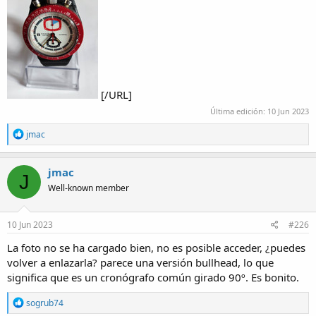
[/URL]
Última edición:
10 Jun 2023
R
jmac
e
a
c
jmac
J
t
Well-known member
i
o
n
s
10 Jun 2023
#226
:
La foto no se ha cargado bien, no es posible acceder, ¿puedes
volver a enlazarla? parece una versión bullhead, lo que
significa que es un cronógrafo común girado 90º. Es bonito.
R
sogrub74
e