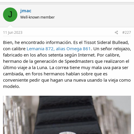
a
c
jmac
J
t
Well-known member
i
o
n
s
11 Jun 2023
#227
:
Bien, he encontrado información. Es el Tissot Sideral Bullead,
con calibre
Lemania 872, alias Omega 861
. Un señor relojazo,
fabricado en los años setenta según Internet. Por calibre,
hermano de la generación de Speedmasters que realizaron el
último viaje a la Luna. La correa tiene muy mala uva para ser
cambiada, en foros hermanos hablan sobre que es
conveniente pedir que hagan una nueva usando la vieja como
modelo.