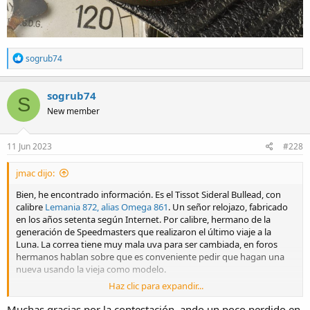
R
sogrub74
e
a
c
sogrub74
S
t
New member
i
o
n
s
11 Jun 2023
#228
:
jmac dijo:
Bien, he encontrado información. Es el Tissot Sideral Bullead, con
calibre
Lemania 872, alias Omega 861
. Un señor relojazo, fabricado
en los años setenta según Internet. Por calibre, hermano de la
generación de Speedmasters que realizaron el último viaje a la
Luna. La correa tiene muy mala uva para ser cambiada, en foros
hermanos hablan sobre que es conveniente pedir que hagan una
nueva usando la vieja como modelo.
Haz clic para expandir...
Muchas gracias por la contestación, ando un poco perdido en