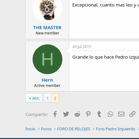
Excepcional, cuanto mas leo y
THE MASTER
New member
20 Jul 2015
H
Grande lo que hace Pedro izqui
Hern
Active member
Ant.
1
2
Facebook
Twitter
Reddit
Pinterest
Tumblr
WhatsApp
Email
E
Compartir:
Inicio
Foros
FORO DE RELOJES
Foro Pedro Izquierdo