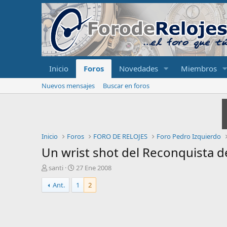
Inicio
Foros
Novedades
Miembros
Nuevos mensajes
Buscar en foros
Inicio
Foros
FORO DE RELOJES
Foro Pedro Izquierdo
Un wrist shot del Reconquista d
I
F
santi
27 Ene 2008
n
e
Ant.
1
2
i
c
c
h
i
a
a
d
d
e