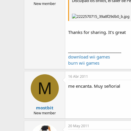
Disculpad los brillos, el taller de
New member
Thanks for sharing. It's great
__________________________
download wii games
burn wii games
16 Abr 2011
M
me encanta. Muy señorial
mostbit
New member
20 May 2011