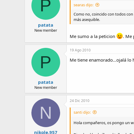
P
searas dijo:
Como no, coincido con todos con qu
más asequible.
patata
New member
Me sumo a la peticion
. Me 
19 Ago 2010
P
Me tiene enamorado...ojalá lo 
patata
New member
24 Dic 2010
N
santi dijo:
Hola compañeros, os pongo un wr
nikole.957