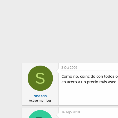
o
i
r
n
d
i
e
c
l
i
t
o
e
m
a
3 Oct 2009
S
Como no, coincido con todos co
en acero a un precio más asequ
searas
Active member
16 Ago 2010