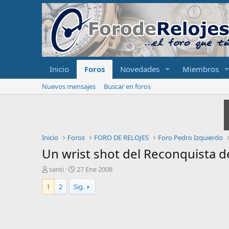
Inicio
Foros
Novedades
Miembros
Nuevos mensajes
Buscar en foros
Inicio
Foros
FORO DE RELOJES
Foro Pedro Izquierdo
Un wrist shot del Reconquista d
I
F
santi
27 Ene 2008
n
e
1
2
Sig.
i
c
c
h
i
a
a
d
d
e