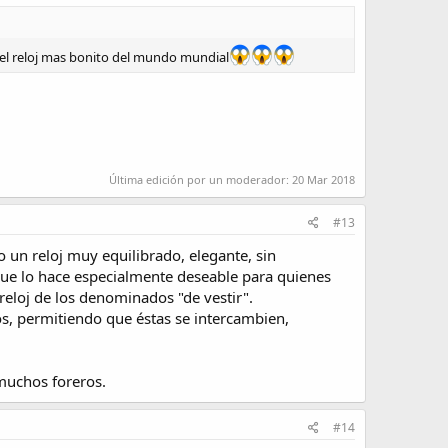
el reloj mas bonito del mundo mundial
Última edición por un moderador:
20 Mar 2018
#13
o un reloj muy equilibrado, elegante, sin
que lo hace especialmente deseable para quienes
reloj de los denominados "de vestir".
tos, permitiendo que éstas se intercambien,
 muchos foreros.
#14