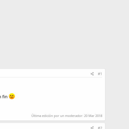
#1
n fin
Última edición por un moderador:
20 Mar 2018
#2