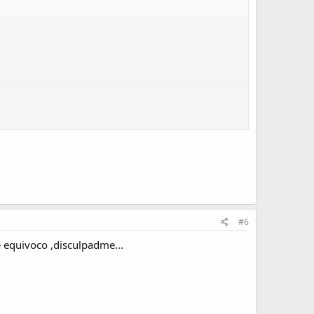
#6
e equivoco ,disculpadme...