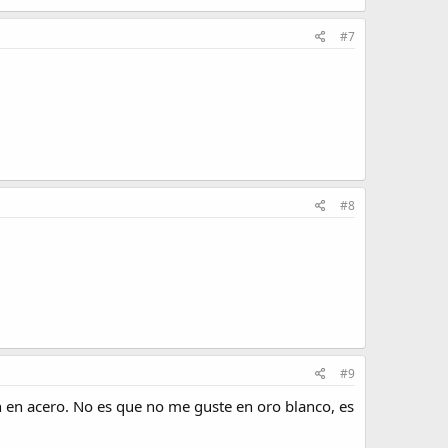
#7
#8
#9
n en acero. No es que no me guste en oro blanco, es