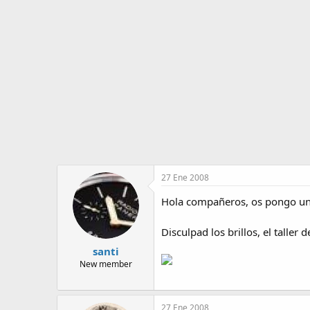
o
i
r
n
d
i
e
c
l
i
t
o
e
m
a
27 Ene 2008
Hola compañeros, os pongo un 
Disculpad los brillos, el taller
santi
New member
27 Ene 2008