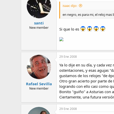
isaac dijo:
en negro, es para mi, el reloj mas bo
santi
New member
Si que lo es
29 Ene 2008
Ya lo dije en su día, y cada ve
ostentaciones, y esas agujas "
gustamos de los relojes "de ép
Otro gran acierto por parte de 
Rafael Sevilla
logrando con ello casi como qui
New member
Bonito "guiño" a Asturias con a
Ciertamente, una futura versión
29 Ene 2008