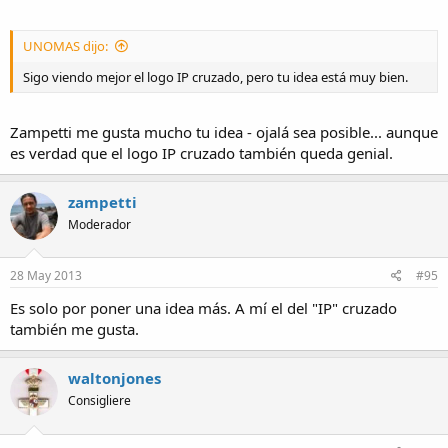
No sé si una corona es demasiado pequeña como para hacer esas
virguerías o si se quedaría demasiado endeble. En la parte central,
donde se supone que iría la tija, debería haber algo recubriéndola
UNOMAS dijo:
para que haga presión con la junta de la corona.
Sigo viendo mejor el logo IP cruzado, pero tu idea está muy bien.
Zampetti me gusta mucho tu idea - ojalá sea posible... aunque
es verdad que el logo IP cruzado también queda genial.
zampetti
Moderador
28 May 2013
#95
Es solo por poner una idea más. A mí el del "IP" cruzado
también me gusta.
waltonjones
Consigliere