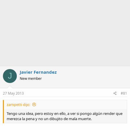
a
Javier Fernandez
J
New member
27 May 2013
#81
zampetti dijo:
Tengo una idea, pero estoy en ello, a ver si pongo algún render que
merezca la pena y no un dibujito de mala muerte.