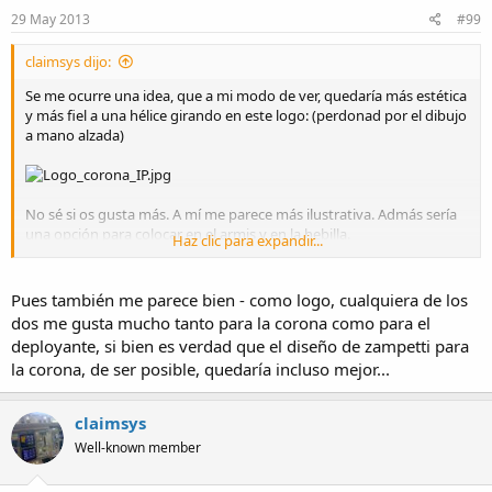
29 May 2013
#99
claimsys dijo:
Se me ocurre una idea, que a mi modo de ver, quedaría más estética
y más fiel a una hélice girando en este logo: (perdonad por el dibujo
a mano alzada)
No sé si os gusta más. A mí me parece más ilustrativa. Admás sería
una opción para colocar en el armis y en la hebilla.
Haz clic para expandir...
Saludos.
Pues también me parece bien - como logo, cualquiera de los
dos me gusta mucho tanto para la corona como para el
deployante, si bien es verdad que el diseño de zampetti para
la corona, de ser posible, quedaría incluso mejor...
claimsys
Well-known member