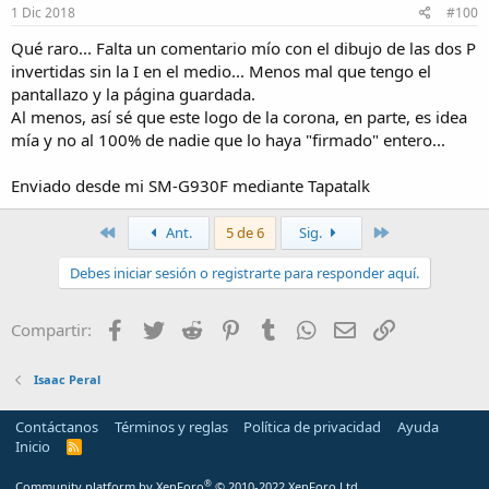
1 Dic 2018
#100
Qué raro... Falta un comentario mío con el dibujo de las dos P
invertidas sin la I en el medio... Menos mal que tengo el
pantallazo y la página guardada.
Al menos, así sé que este logo de la corona, en parte, es idea
mía y no al 100% de nadie que lo haya "firmado" entero...
Enviado desde mi SM-G930F mediante Tapatalk
Primero
Último
Ant.
5 de 6
Sig.
Debes iniciar sesión o registrarte para responder aquí.
Facebook
Twitter
Reddit
Pinterest
Tumblr
WhatsApp
Email
Enlace
Compartir:
Isaac Peral
Contáctanos
Términos y reglas
Política de privacidad
Ayuda
Inicio
R
S
S
®
Community platform by XenForo
© 2010-2022 XenForo Ltd.