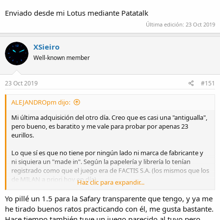
Enviado desde mi Lotus mediante Patatalk
Última edición:
23 Oct 2019
XSieiro
Well-known member
23 Oct 2019
#151
ALEJANDROpm dijo:
Mi última adquisición del otro día. Creo que es casi una "antigualla",
pero bueno, es baratito y me vale para probar por apenas 23
eurillos.
Lo que sí es que no tiene por ningún lado ni marca de fabricante y
ni siquiera un "made in". Según la papelería y librería lo tenían
registrado como que el juego era de FACTIS S.A. (los mismos que los
de MILAN a priori hoy en día).
Haz clic para expandir...
Bueno, viene con lo típico, unas cuartillas para iniciarse en lo básico
Yo pillé un 1.5 para la Safary transparente que tengo, y ya me
en caligrafía (solo están en inglés y alemán), un convertidor
he tirado buenos ratos practicando con él, me gusta bastante.
universal (ea, pues ya tengo uno) y esos cartuchos (2 de negro, 2 de
Hace tiempo también tuve un juego parecido al tuyo pero