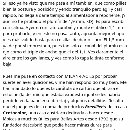
gramos, en tamaño DIN A5. Aguanta a una cara, pero para esto es
Sí, eso ya he visto que me pasa a mí también, que como pilles
demasiado absorbente. Demasiado bien aguanta:
bien la postura y posición y yendo tranquilo pero ágil y casi
rápido, no llega a darle tiempo al alimentador a reponerse. ¡Y
aún no he probado el plumín de 1,9 mm. xD). Es para escribir
con calma. Ayer en un rato cambié y monté el itálico 1,1 mm.
Ya puedo decir que soy pintor de brocha gorda.
para probarlo, y en este no pasa tanto, aguanta mejor el tipo
y es más válido hasta para cosillas de diario claro. El 1,5 mm.
ya de por sí impresiona, pues tan solo el canal del plumín es a
Enviado desde mi Lotus mediante Patatalk
ojo como el triple de ancho que el del 1,1. Ves claramente el
aire entre los gavilanes, y ves como lo tapa la tinta conforme
baja.
Pues me puse en contacto con MILAN-FACTIS por probar
suerte en averiguaciones, y me han respondido muy bien. Me
han mandado lo que es la carátula de cartón que abraza el
estuche (la del mío que estaba expuesto igual se les habría
perdido en la papelería-librería) y algunos detallitos. Resulta
que el juego es de la gama de productos
Brevillier's
de la casa
Cretacolor
, una casa austríaca dedicada a hacer desde
lápices a muchos útiles para Bellas Artes desde 1792 que su
fundador descubrió que podía hacer minas duras para