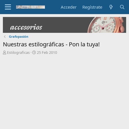
Acceder
Regístrate
Grafopasión
Nuestras estilográficas - Pon la tuya!
I
F
Estilograficas
25 Feb 2010
n
e
i
c
c
h
i
a
a
d
d
e
o
i
r
n
d
i
e
c
l
i
t
o
e
m