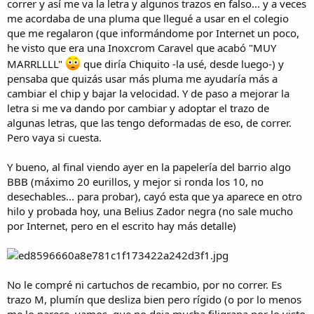
correr y así me va la letra y algunos trazos en falso... y a veces
me acordaba de una pluma que llegué a usar en el colegio
que me regalaron (que informándome por Internet un poco,
he visto que era una Inoxcrom Caravel que acabó "MUY
MARRLLLL"
que diría Chiquito -la usé, desde luego-) y
pensaba que quizás usar más pluma me ayudaría más a
cambiar el chip y bajar la velocidad. Y de paso a mejorar la
letra si me va dando por cambiar y adoptar el trazo de
algunas letras, que las tengo deformadas de eso, de correr.
Pero vaya si cuesta.
Y bueno, al final viendo ayer en la papelería del barrio algo
BBB (máximo 20 eurillos, y mejor si ronda los 10, no
desechables... para probar), cayó esta que ya aparece en otro
hilo y probada hoy, una Belius Zador negra (no sale mucho
por Internet, pero en el escrito hay más detalle)
No le compré ni cartuchos de recambio, por no correr. Es
trazo M, plumín que desliza bien pero rígido (o por lo menos