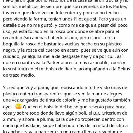
me dijeron que por lo visto los de la casa salieron trucha y no
son los metálicos de siempre que son gemelos de los Parker,
tuvieron que devolver un lote entero y por eso no tenían...
pero viendo la forma, tenían unos Pilot que sí. Pero ya es un
detalle que no me gustó, y como me da que a pesar del poco
uso, ya está tocado en la rosca por donde se abre para el
recambio (sin apenas haberlo usado, pero claro... en la
boquilla la rosca de bastantes vueltas hecha en su plástico
negro, y la rosca del cuerpo en acero, pues se ve que aún con
cuidado, ya alguna mella de desgaste hay y da por cu... así
que en cuanto vea la Parker a precio más razonable, caerá y
lo sustituirá en el mi bolso de diario, acompañando a la Belius
de trazo medio.
Y creo que voy a parar, que rebuscando info he visto unas de
plástico entera transparentes que se ven la mar de alegres
una vez cargadas de tinta de colorín y me ha gustado también
oye...
Que en el bolsillo del bolso que reservo para poca
cosa y sobre todo donde llevo algún boli, el BIC Criterium de
2 mm., y ahora la pluma, para que no tropiecen dentro con
nada que los dañe, sigue habiendo más de la mitad de sitio a
lo ancho... y va a parecer eso una rama llena a reventar de