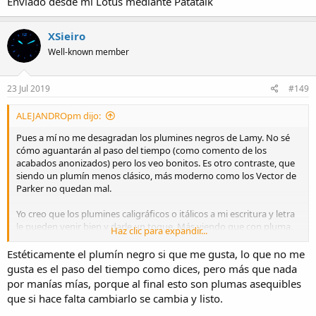
Enviado desde mi Lotus mediante Patatalk
XSieiro
Well-known member
23 Jul 2019
#149
ALEJANDROpm dijo:
Pues a mí no me desagradan los plumines negros de Lamy. No sé
cómo aguantarán al paso del tiempo (como comento de los
acabados anonizados) pero los veo bonitos. Es otro contraste, que
siendo un plumín menos clásico, más moderno como los Vector de
Parker no quedan mal.
Yo creo que los plumines caligráficos o itálicos a mi escritura y letra
le pueden venir bien y darle un toque. Más viendo que con pluma,
Haz clic para expandir...
cuando escribo con más rapidez, me sale solo la letra bastante en
cursiva. Ya lo tenía en mente cuando me dispuse a tirar más de
Estéticamente el plumín negro si que me gusta, lo que no me
pluma que de bolígrafo para ver si así me ayudaba a domar mi
gusta es el paso del tiempo como dices, pero más que nada
maltrecha letra, pero tras ver mi progresión, más claro lo veo aún.
por manías mías, porque al final esto son plumas asequibles
que si hace falta cambiarlo se cambia y listo.
Y ya cuando empecé a imaginarme una pluma traslúcida, no
demasiado clásica de líneas y plumín, con este caligráfico y cargada