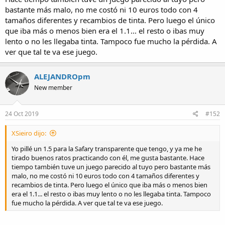
azul, 1 rojo y 1 verde).
bastante más malo, no me costó ni 10 euros todo con 4
tamaños diferentes y recambios de tinta. Pero luego el único
La pluma parece de latón, lacada en negra y con cromados. Parece
que iba más o menos bien era el 1.1... el resto o ibas muy
bien hecha, resultona, ni ligera como las de plástico y resina, ni
tampoco pesada. Las boquillas eso sí, en plástico negro. Los
lento o no les llegaba tinta. Tampoco fue mucho la pérdida. A
plumines pintan a que son de acero inoxidable, pero no indican
ver que tal te va ese juego.
nada más que el ancho de punto (1,1, 1,5 y 1,9 mm.) No sé si serán
desmontables a presión. Puede que no y sean pegados.
No me extrañaría que fuera todo de origen y fabricación china,
ALEJANDROpm
pero... no se sabe, no hay pista alguna por ninguna parte, esa es la
New member
verdad.
Por fin he podido estrenarla. He empezado con el 1,5 que es más
24 Oct 2019
#152
que itálico, "stub". El 1,1 y el 1,9 sí son itálicos puros, cortados rectos
y poco más. El 1,5 no, tiene terminación en la punta y extremos
XSieiro dijo:
pulidos y algo más redondeados.
Yo pillé un 1.5 para la Safary transparente que tengo, y ya me he
tirado buenos ratos practicando con él, me gusta bastante. Hace
tiempo también tuve un juego parecido al tuyo pero bastante más
malo, no me costó ni 10 euros todo con 4 tamaños diferentes y
recambios de tinta. Pero luego el único que iba más o menos bien
era el 1.1... el resto o ibas muy lento o no les llegaba tinta. Tampoco
fue mucho la pérdida. A ver que tal te va ese juego.
Y una prueba en un cuaderno PAC S.A. con papel normalito de 70