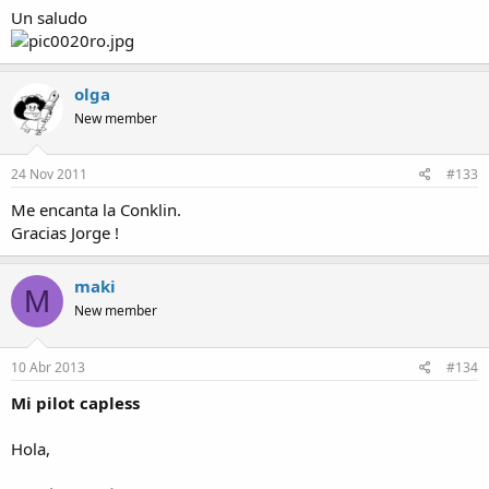
Un saludo
olga
New member
24 Nov 2011
#133
Me encanta la Conklin.
Gracias Jorge !
maki
M
New member
10 Abr 2013
#134
Mi pilot capless
Hola,