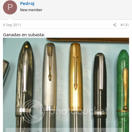
PedroJ
P
New member
9 Sep 2011
#131
Ganadas en subasta: