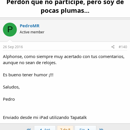
Perdón que no participe, pero soy de
pocas plumas...
PedroMR
P
Active member
26 Sep 2016
#140
Alphonse, como siempre muy acertado con tus comentarios,
aunque no sean de relojes.
Es bueno tener humor ¡!!!
Saludos,
Pedro
Enviado desde mi iPad utilizando Tapatalk
Primero
Último
Ant.
7 de 8
Sig.