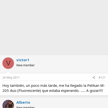
a
victor1
V
New member
24 May 2011
#121
Hoy también, un poco más tarde, me ha llegado la Pelikan M-
205 duo (Fluorescente) que estaba esperando. ..... A gozar!!!!
Alberto
New member