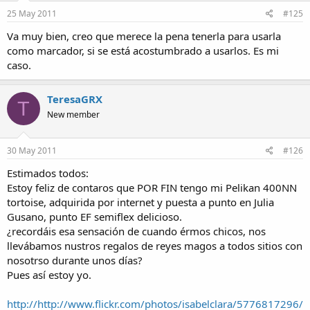
25 May 2011
#125
Va muy bien, creo que merece la pena tenerla para usarla
como marcador, si se está acostumbrado a usarlos. Es mi
caso.
TeresaGRX
T
New member
30 May 2011
#126
Estimados todos:
Estoy feliz de contaros que POR FIN tengo mi Pelikan 400NN
tortoise, adquirida por internet y puesta a punto en Julia
Gusano, punto EF semiflex delicioso.
¿recordáis esa sensación de cuando érmos chicos, nos
llevábamos nustros regalos de reyes magos a todos sitios con
nosotrso durante unos días?
Pues así estoy yo.
http://http://www.flickr.com/photos/isabelclara/5776817296/