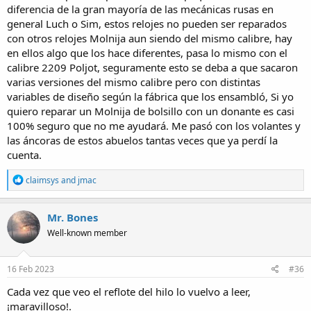
diferencia de la gran mayoría de las mecánicas rusas en
general Luch o Sim, estos relojes no pueden ser reparados
con otros relojes Molnija aun siendo del mismo calibre, hay
en ellos algo que los hace diferentes, pasa lo mismo con el
calibre 2209 Poljot, seguramente esto se deba a que sacaron
varias versiones del mismo calibre pero con distintas
variables de diseño según la fábrica que los ensambló, Si yo
quiero reparar un Molnija de bolsillo con un donante es casi
100% seguro que no me ayudará. Me pasó con los volantes y
las áncoras de estos abuelos tantas veces que ya perdí la
cuenta.
R
claimsys
and
jmac
e
a
c
Mr. Bones
t
Well-known member
i
o
n
s
16 Feb 2023
#36
:
Cada vez que veo el reflote del hilo lo vuelvo a leer,
¡maravilloso!.