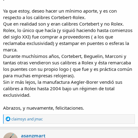
Ya que estoy, deseo hacer un mínimo aporte, y es con
respecto a los calibres Cortebert-Rolex.
Que en realidad son y eran calibres Cortebert y no Rolex.
Rolex, lo único que hacía (y siguió haciendo hasta comienzos
del siglo XXI) fue comprar a proveedores ( a los que
reclamaba exclusividad) y estampar en puentes o esferas la
marca.
Durante muchísimos años, Cortebert, Beguelin, Marconi y
tantas otras vendieron sus calibres a Rolex y ésta remarcaba
los puentes con su propio logo ( que fue y es práctica común
para muchas empresas relojeras).
Sin ir más lejos, la manufactura Aegler-Borer vendió sus
calibres a Rolex hasta 2004 bajo un régimen de total
exclusividad.
Abrazos, y nuevamente, felicitaciones.
R
claimsys
and
jmac
e
a
c
asanzmart