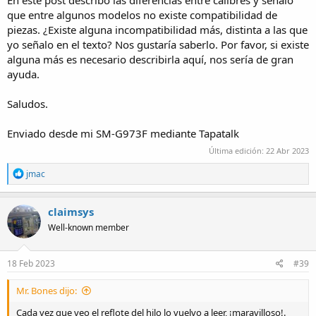
En este post describo las diferencias entre calibres y señalo
abuelos tantas veces que ya perdí la cuenta.
que entre algunos modelos no existe compatibilidad de
piezas. ¿Existe alguna incompatibilidad más, distinta a las que
yo señalo en el texto? Nos gustaría saberlo. Por favor, si existe
alguna más es necesario describirla aquí, nos sería de gran
ayuda.
Saludos.
Enviado desde mi SM-G973F mediante Tapatalk
Última edición:
22 Abr 2023
R
jmac
e
a
c
claimsys
t
Well-known member
i
o
n
s
18 Feb 2023
#39
:
Mr. Bones dijo:
Cada vez que veo el reflote del hilo lo vuelvo a leer, ¡maravilloso!.