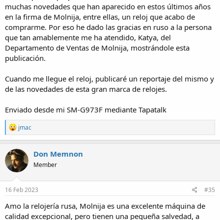
muchas novedades que han aparecido en estos últimos años
en la firma de Molnija, entre ellas, un reloj que acabo de
comprarme. Por eso he dado las gracias en ruso a la persona
que tan amablemente me ha atendido, Katya, del
Departamento de Ventas de Molnija, mostrándole esta
publicación.
Cuando me llegue el reloj, publicaré un reportaje del mismo y
de las novedades de esta gran marca de relojes.
Enviado desde mi SM-G973F mediante Tapatalk
R
jmac
e
a
c
Don Memnon
t
Member
i
o
n
s
16 Feb 2023
#35
:
Amo la relojería rusa, Molnija es una excelente máquina de
calidad excepcional, pero tienen una pequeña salvedad, a