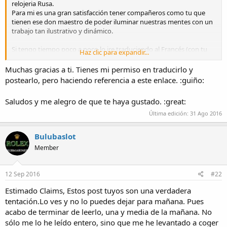
relojeria Rusa.
Para mi es una gran satisfacción tener compañeros como tu que
tienen ese don maestro de poder iluminar nuestras mentes con un
trabajo tan ilustrativo y dinámico.
Si tengo tiempo poco a poco lo ire traduciendo al Francés (con tu
Haz clic para expandir...
permiso, claro está) y cuando pueda lo posteare en algún foro de
habla francesa, estoy seguro que mucha gente se empapara de esta
Muchas gracias a ti. Tienes mi permiso en traducirlo y
magistral lección que nos has enseñado hoy.
postearlo, pero haciendo referencia a este enlace. :guiño:
Gracias y abrazos desde Bruselas.
Saludos y me alegro de que te haya gustado. :great:
Última edición:
31 Ago 2016
Bulubaslot
Member
12 Sep 2016
#22
Estimado Claims, Estos post tuyos son una verdadera
tentación.Lo ves y no lo puedes dejar para mañana. Pues
acabo de terminar de leerlo, una y media de la mañana. No
sólo me lo he leído entero, sino que me he levantado a coger