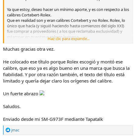
Ya que estoy, deseo hacer un mínimo aporte, y es con respecto a los
calibres Cortebert-Rolex.
Que en realidad son y eran calibres Cortebert y no Rolex. Rolex, lo
único que hacía (y siguió haciendo hasta comienzos del siglo XXI)
fue comprar a proveedores ( a los que reclamaba exclusividad) y
estampar en puentes o esferas la marca.
Haz clic para expandir...
Durante muchísimos años, Cortebert, Beguelin, Marconi y tantas
otras vendieron sus calibres a Rolex y ésta remarcaba los puentes
Muchas gracias otra vez.
con su propio logo ( que fue y es práctica común para muchas
empresas relojeras).
He colocado ese título porque Rolex escogió y montó ese
Sin ir más lejos, la manufactura Aegler-Borer vendió sus calibres a
calibre, que eso ya es algo bueno en una marca que busca la
Rolex hasta 2004 bajo un régimen de total exclusividad.
fiabilidad. Y por otra razón también, el texto del título está
limitado y quería dejar claro los orígenes del calibre.
Abrazos, y nuevamente, felicitaciones.
Un fuerte abrazo
Saludos.
Enviado desde mi SM-G973F mediante Tapatalk
R
jmac
e