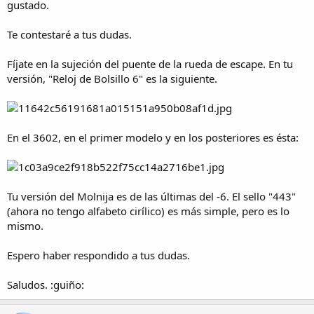
gustado.
Muchas gracias de verdad por ilustrarnos y ten la completa
Te contestaré a tus dudas.
seguridad que estos post son muy útiles para un gran número de
foreros
Fíjate en la sujeción del puente de la rueda de escape. En tu
Enviado desde mi GT-I9505 mediante Tapatalk
versión, "Reloj de Bolsillo 6" es la siguiente.
En el 3602, en el primer modelo y en los posteriores es ésta:
Tu versión del Molnija es de las últimas del -6. El sello "443"
(ahora no tengo alfabeto cirílico) es más simple, pero es lo
mismo.
Espero haber respondido a tus dudas.
Saludos. :guiño: