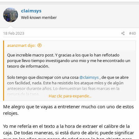
a
c
claimsys
t
Well-known member
i
o
n
s
18 Feb 2023
#40
:
asanzmart dijo:
Que increíble macro post. Y gracias a los que lo han reflotado
porque llevo tiempo investigando uno mio y me he encontrado un
tesoro de información.
Solo tengo que discrepar con una cosa
@claimsys
, de que se abre
con facilidad, nada. Este ha resistido los ataque míos y de algún
antecesor durante años. Lo demuestran las feas marcas en la
ranura de la tapa.
Haz clic para expandir...
Por eso dejo unas fotos pero solo por fuera. Por la información que
Me alegro que te vayas a entretener mucho con uno de estos
he conseguido es un modelo de finales de los 1970 y
relojes.
probablemente calibre 3602. Funciona unos segundos y se para.
Yo me refería en el texto a la hora de extraer el calibre de la
Ya veremos cuando lo consiga abrir.
caja. De todas maneras, si está duro de abrir, puede significar
que en los años que posee de edad poco lo han abierto para