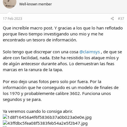
t
Well-known member
i
o
n
s
17 Feb 2023
#37
:
Que increíble macro post. Y gracias a los que lo han reflotado
porque llevo tiempo investigando uno mio y me he
encontrado un tesoro de información.
Solo tengo que discrepar con una cosa
@claimsys
, de que se
abre con facilidad, nada. Este ha resistido los ataque míos y
de algún antecesor durante años. Lo demuestran las feas
marcas en la ranura de la tapa.
Por eso dejo unas fotos pero solo por fuera. Por la
información que he conseguido es un modelo de finales de
los 1970 y probablemente calibre 3602. Funciona unos
segundos y se para.
Ya veremos cuando lo consiga abrir.