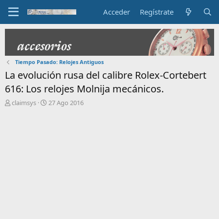
Acceder
Regístrate
Tiempo Pasado: Relojes Antiguos
La evolución rusa del calibre Rolex-Cortebert
616: Los relojes Molnija mecánicos.
I
F
claimsys
27 Ago 2016
n
e
i
c
c
h
i
a
a
d
d
e
o
i
r
n
d
i
e
c
l
i
t
o
e