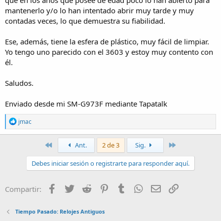
Enviado desde mi SM-A705FN mediante Tapatalk
mantenerlo y/o lo han intentado abrir muy tarde y muy
contadas veces, lo que demuestra su fiabilidad.
Ese, además, tiene la esfera de plástico, muy fácil de limpiar.
Yo tengo uno parecido con el 3603 y estoy muy contento con
él.
Saludos.
Enviado desde mi SM-G973F mediante Tapatalk
R
jmac
e
a
c
Primero
Último
Ant.
2 de 3
Sig.
t
i
Debes iniciar sesión o registrarte para responder aquí.
o
n
s
Facebook
Twitter
Reddit
Pinterest
Tumblr
WhatsApp
Email
Enlace
Compartir:
:
Tiempo Pasado: Relojes Antiguos