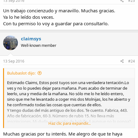
13 Sep 2016
#23
Un trabajo concienzudo y maravillo. Muchas gracias.
Ya lo he leído dos veces.
Con tu permiso lo voy a guardar para consultarlo.
claimsys
Well-known member
13 Sep 2016
#24
Bulubaslot dijo:
Estimado Claims, Estos post tuyos son una verdadera tentación.Lo
ves y no lo puedes dejar para mañana. Pues acabo de terminar de
leerlo, una y media de la mañana. No sólo me lo he leído entero,
sino que me he levantado a coger mis dos Molnijas, los he abierto y
he confirmado todas las cosas que cuentas de ellos.
Y tengo dudas del más antiguo de los dos. Te cuento. Fabrica, 443.
Año de fabricación, 60-3. Número de rubis 15. No lleva más
inscripciones. Mi duda, es un reloj de bolsillo 6 aunque no lo ponga?
Haz clic para expandir...
Te pongo una foto. ..
Muchas gracias por tu interés. Me alegro de que te haya