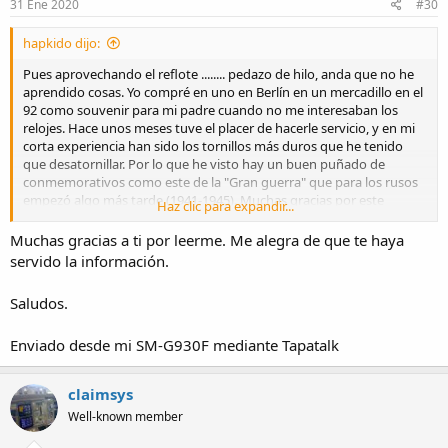
31 Ene 2020
#30
hapkido dijo:
Pues aprovechando el reflote ........ pedazo de hilo, anda que no he
aprendido cosas. Yo compré en uno en Berlín en un mercadillo en el
92 como souvenir para mi padre cuando no me interesaban los
relojes. Hace unos meses tuve el placer de hacerle servicio, y en mi
corta experiencia han sido los tornillos más duros que he tenido
que desatornillar. Por lo que he visto hay un buen puñado de
conmemorativos como este de la "Gran guerra" que para los rusos
empezó algo más tarde (1941-1945). Muchas gracias por este
Haz clic para expandir...
trabajazo.
la::bravo:
Muchas gracias a ti por leerme. Me alegra de que te haya
servido la información.
Saludos.
Enviado desde mi SM-G930F mediante Tapatalk
claimsys
Well-known member