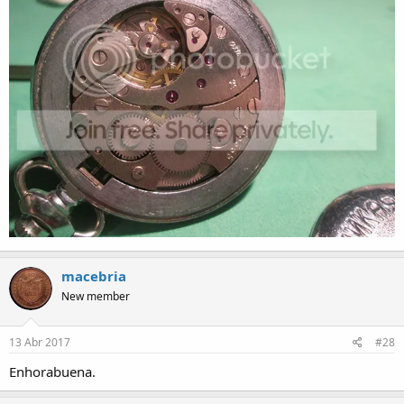
macebria
New member
13 Abr 2017
#28
Enhorabuena.