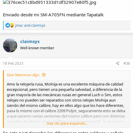
Enviado desde mi SM-A705FN mediante Tapatalk
R
jmac
and
claimsys
e
a
c
claimsys
t
Well-known member
i
o
n
s
18 Feb 2023
#38
:
Don Memnon dijo:
Amo la relojería rusa, Molnija es una excelente máquina de calidad
excepcional, pero tienen una pequeña salvedad, a diferencia de la
gran mayoría de las mecánicas rusas en general Luch o Sim, estos
relojes no pueden ser reparados con otros relojes Molnija aun
siendo del mismo calibre, hay en ellos algo que los hace diferentes,
pasa lo mismo con el calibre 2209 Poljot, seguramente esto se deba
a que sacaron varias versiones del mismo calibre pero con distintas
variables de diseño según la fábrica que los ensambló, Si yo quiero
Haz clic para expandir...
reparar un Molnija de bolsillo con un donante es casi 100% seguro
que no me ayudará. Me pasó con los volantes y las áncoras de estos