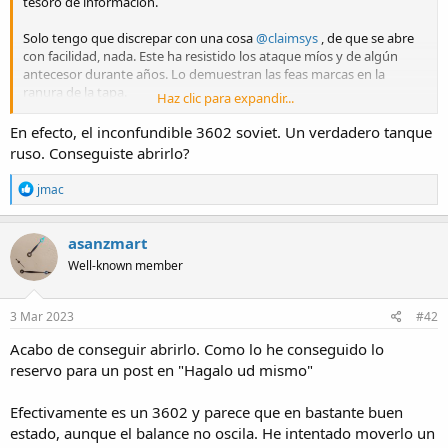
tesoro de información.
e
m
Solo tengo que discrepar con una cosa
@claimsys
, de que se abre
a
con facilidad, nada. Este ha resistido los ataque míos y de algún
antecesor durante años. Lo demuestran las feas marcas en la
ranura de la tapa.
Haz clic para expandir...
Por eso dejo unas fotos pero solo por fuera. Por la información que
En efecto, el inconfundible 3602 soviet. Un verdadero tanque
he conseguido es un modelo de finales de los 1970 y
ruso. Conseguiste abrirlo?
probablemente calibre 3602. Funciona unos segundos y se para.
R
jmac
Ya veremos cuando lo consiga abrir.
e
a
c
asanzmart
t
Enviado desde mi SM-A705FN mediante Tapatalk
Well-known member
i
o
n
s
3 Mar 2023
#42
:
Acabo de conseguir abrirlo. Como lo he conseguido lo
reservo para un post en "Hagalo ud mismo"
Efectivamente es un 3602 y parece que en bastante buen
estado, aunque el balance no oscila. He intentado moverlo un