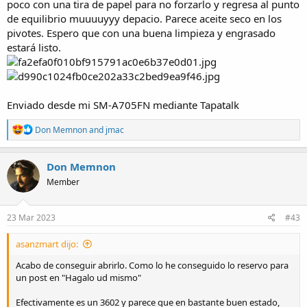
poco con una tira de papel para no forzarlo y regresa al punto
de equilibrio muuuuyyy depacio. Parece aceite seco en los
pivotes. Espero que con una buena limpieza y engrasado
estará listo.
Enviado desde mi SM-A705FN mediante Tapatalk
R
Don Memnon
and
jmac
e
a
c
Don Memnon
t
Member
i
o
n
s
23 Mar 2023
#43
:
asanzmart dijo:
Acabo de conseguir abrirlo. Como lo he conseguido lo reservo para
un post en "Hagalo ud mismo"
Efectivamente es un 3602 y parece que en bastante buen estado,