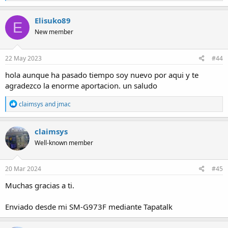
e
a
c
Elisuko89
E
t
New member
i
o
n
s
22 May 2023
#44
:
hola aunque ha pasado tiempo soy nuevo por aqui y te
agradezco la enorme aportacion. un saludo
R
claimsys
and
jmac
e
a
c
claimsys
t
Well-known member
i
o
n
s
20 Mar 2024
#45
:
Muchas gracias a ti.
Enviado desde mi SM-G973F mediante Tapatalk