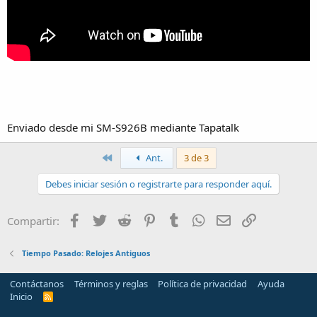
Enviado desde mi SM-S926B mediante Tapatalk
Primero
Ant.
3 de 3
Debes iniciar sesión o registrarte para responder aquí.
Facebook
Twitter
Reddit
Pinterest
Tumblr
WhatsApp
Email
Enlace
Compartir:
Tiempo Pasado: Relojes Antiguos
Contáctanos
Términos y reglas
Política de privacidad
Ayuda
Inicio
R
S
S