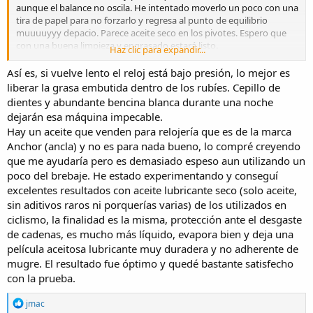
aunque el balance no oscila. He intentado moverlo un poco con una
tira de papel para no forzarlo y regresa al punto de equilibrio
muuuuyyy depacio. Parece aceite seco en los pivotes. Espero que
con una buena limpieza y engrasado estará listo.
Haz clic para expandir...
Así es, si vuelve lento el reloj está bajo presión, lo mejor es
liberar la grasa embutida dentro de los rubíes. Cepillo de
Enviado desde mi SM-A705FN mediante Tapatalk
dientes y abundante bencina blanca durante una noche
dejarán esa máquina impecable.
Hay un aceite que venden para relojería que es de la marca
Anchor (ancla) y no es para nada bueno, lo compré creyendo
que me ayudaría pero es demasiado espeso aun utilizando un
poco del brebaje. He estado experimentando y conseguí
excelentes resultados con aceite lubricante seco (solo aceite,
sin aditivos raros ni porquerías varias) de los utilizados en
ciclismo, la finalidad es la misma, protección ante el desgaste
de cadenas, es mucho más líquido, evapora bien y deja una
película aceitosa lubricante muy duradera y no adherente de
mugre. El resultado fue óptimo y quedé bastante satisfecho
con la prueba.
R
jmac