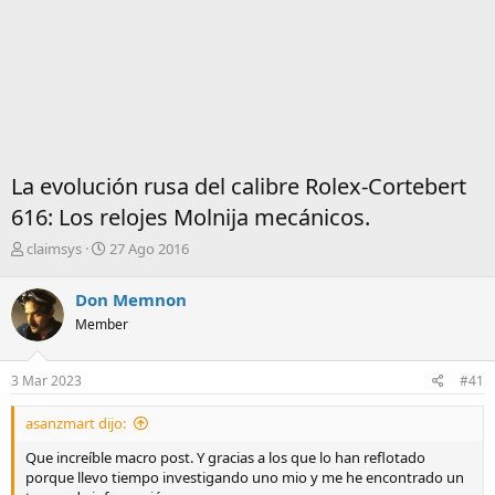
La evolución rusa del calibre Rolex-Cortebert
616: Los relojes Molnija mecánicos.
I
F
claimsys
27 Ago 2016
n
e
i
c
Don Memnon
c
h
Member
i
a
a
d
d
e
3 Mar 2023
#41
o
i
r
n
asanzmart dijo:
d
i
e
c
Que increíble macro post. Y gracias a los que lo han reflotado
l
i
porque llevo tiempo investigando uno mio y me he encontrado un
t
o