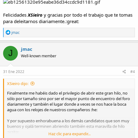
Felicidades
XSieiro
y gracias por todo el trabajo que te tomas
¡Gracias a todos!
para deleitarnos diariamente.:great:
:saludo:
R
jmac
e
a
c
jmac
J
t
Well-known member
i
o
n
s
31 Ene 2022
#4
:
XSieiro dijo:
Finalmente me habéis dado el privilegio de abrir este gran hilo, no
sólo por tamaño sino por ser el mayor punto de encuentro del foro
diariamente y también el lugar donde a veces se nos hace la boca
agua con los relojes de nuestros compañeros :he:
Y por supuesto enhorabuena a los demás candidatos que son muy
buenos y ojalá terminen abriendo también esta maravilla de hilo
:scrito:
Haz clic para expandir...