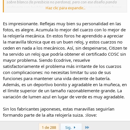
sobre blanco (la presbicia no perdona), pero con ese diseño panda
realmente son legibles. ¿Es un GMT o la segunda aguja horaria forma
Haz clic para expandir...
parte del cronógrafo? ¿Es un mechaquartz? ¿Cuántas semanas de
batería tiene? Por la precisión, naturalmente, ni me molesto en
preguntar. ¡Es Citizen! :yipi:"
Es impresionante. Reflejas muy bien su personalidad en las
fotos, es alegre. Acumula lo mejor del cuarzo con lo mejor de
la relojería mecánica. En estos foros he aprendido a apreciar
¡Muchas gracias jmac! No he tenido tiempo de contestarte antes de
la maravilla técnica que es un buen reloj, y estos cuarzos no
que se cierre el hilo anterior del reloj del día, así que me traigo aquí
ceden en nada a los mecánicos. Así, sin despeinarse, Citizen te
tu comentario del reloj que me puse ayer para poder hacerlo.
ha servido un reloj que podría obtener el certificado COSC sin
El reloj es un Eco Drive con un calibre impresionante. Es conocido
mayor problema. Siendo Ecodrive, resuelve
como Calibre 2100, empezó a fabricarse a mediados de la década de
satisfactoriamente el problema más irritante de los cuarzos
2000, y de él se hicieron varias versiones, el mío es el AV0031-59A, de
con complicaciones: no necesitas limitar tu uso de sus
los más sencillos, pero con la estética panda que más me gusta en
funciones para mantener una vida decente de batería.
este modelo. Se hizo con cajas de acero o titanio, con esta esfera
Además, es un deportivo bonito y agradable en la muñeca, en
panda con decoración al estilo côtes de Genève, o esferas negra,
el límite superior de un tamaño razonablemente grande. La
gris y alguna otra, y unos con cristal de zafiro u otros con un
mineral normal. Esto último es lo peor, porque en cualquier caso las
variación de lumen azul en lugar de verde es muy agradable.
versiones más baratas con cristal mineral normal costaban más de
650 € en su día, evidentemente todos deberían haber llevado un
Sin los fabricantes japoneses, estas maravillas seguirían
buen zafiro, y más cuando ya lo llevaban otros Citizen mucho más
formando parte de la alta relojería suiza. :ilove:
baratos y normalitos. Las rarezas de algunas marcas a veces.
Último
Lo más importante del reloj es su calibrazo, el E210, más conocido
1 de 288
Sig.