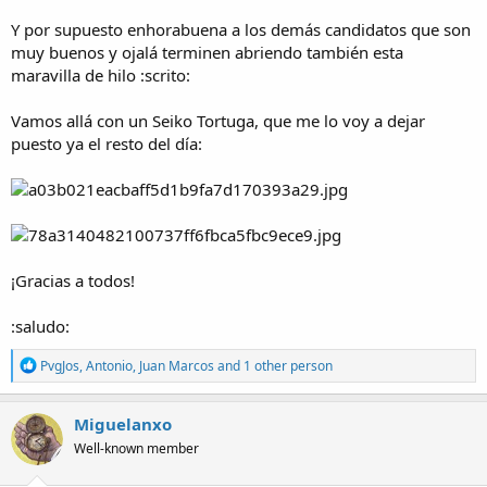
a
Y por supuesto enhorabuena a los demás candidatos que son
muy buenos y ojalá terminen abriendo también esta
maravilla de hilo :scrito:
Vamos allá con un Seiko Tortuga, que me lo voy a dejar
puesto ya el resto del día:
¡Gracias a todos!
:saludo:
R
PvgJos
,
Antonio
,
Juan Marcos
and 1 other person
e
a
c
Miguelanxo
t
Well-known member
i
o
n