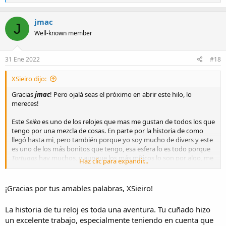
e
a
c
jmac
J
t
Well-known member
i
o
n
s
31 Ene 2022
#18
:
XSieiro dijo:
Gracias
jmac
! Pero ojalá seas el próximo en abrir este hilo, lo
mereces!
Este
Seiko
es uno de los relojes que mas me gustan de todos los que
tengo por una mezcla de cosas. En parte por la historia de como
llegó hasta mi, pero también porque yo soy mucho de divers y este
es uno de los más bonitos que tengo, esa esfera lo es todo porque
Tortugas
hay muchos, y aunque los más míticos lo son por algo, me
Haz clic para expandir...
gustan estas olas y esas dos aletas de tiburón "escondidas" en la
esfera, (que tampoco es una de las más queridas de los
Save the
Ocean
), la combinación de colores diferente, y sobre todo ese
¡Gracias por tus amables palabras, XSieiro!
calendario que le da otro toque más.
La historia de tu reloj es toda una aventura. Tu cuñado hizo
:saludo:
un excelente trabajo, especialmente teniendo en cuenta que