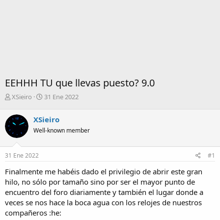
EEHHH TU que llevas puesto? 9.0
I
F
XSieiro
31 Ene 2022
n
e
i
c
XSieiro
c
h
Well-known member
i
a
a
d
d
e
31 Ene 2022
#1
o
i
r
n
Finalmente me habéis dado el privilegio de abrir este gran
d
i
hilo, no sólo por tamaño sino por ser el mayor punto de
e
c
encuentro del foro diariamente y también el lugar donde a
l
i
veces se nos hace la boca agua con los relojes de nuestros
t
o
e
compañeros :he:
m