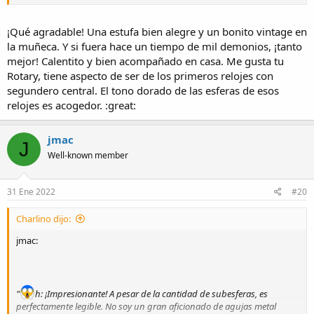
Saludos!
¡Qué agradable! Una estufa bien alegre y un bonito vintage en
la muñeca. Y si fuera hace un tiempo de mil demonios, ¡tanto
mejor! Calentito y bien acompañado en casa. Me gusta tu
Rotary, tiene aspecto de ser de los primeros relojes con
segundero central. El tono dorado de las esferas de esos
relojes es acogedor. :great:
jmac
J
Well-known member
31 Ene 2022
#20
Charlino dijo:
jmac:
"
h: ¡Impresionante! A pesar de la cantidad de subesferas, es
perfectamente legible. No soy un gran aficionado de agujas metal