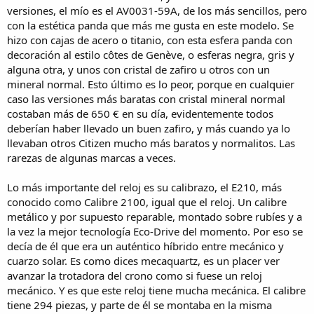
versiones, el mío es el AV0031-59A, de los más sencillos, pero
con la estética panda que más me gusta en este modelo. Se
hizo con cajas de acero o titanio, con esta esfera panda con
decoración al estilo côtes de Genève, o esferas negra, gris y
alguna otra, y unos con cristal de zafiro u otros con un
mineral normal. Esto último es lo peor, porque en cualquier
caso las versiones más baratas con cristal mineral normal
costaban más de 650 € en su día, evidentemente todos
deberían haber llevado un buen zafiro, y más cuando ya lo
llevaban otros Citizen mucho más baratos y normalitos. Las
rarezas de algunas marcas a veces.
Lo más importante del reloj es su calibrazo, el E210, más
conocido como Calibre 2100, igual que el reloj. Un calibre
metálico y por supuesto reparable, montado sobre rubíes y a
la vez la mejor tecnología Eco-Drive del momento. Por eso se
decía de él que era un auténtico híbrido entre mecánico y
cuarzo solar. Es como dices mecaquartz, es un placer ver
avanzar la trotadora del crono como si fuese un reloj
mecánico. Y es que este reloj tiene mucha mecánica. El calibre
tiene 294 piezas, y parte de él se montaba en la misma