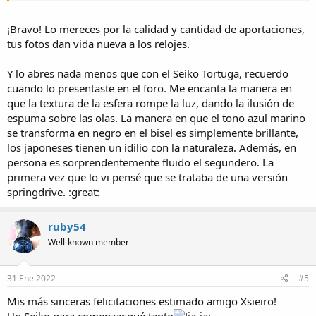
Vamos allá con un Seiko Tortuga, que me lo voy a dejar puesto ya el
resto del día:
¡Bravo! Lo mereces por la calidad y cantidad de aportaciones,
tus fotos dan vida nueva a los relojes.
Y lo abres nada menos que con el Seiko Tortuga, recuerdo
cuando lo presentaste en el foro. Me encanta la manera en
¡Gracias a todos!
que la textura de la esfera rompe la luz, dando la ilusión de
espuma sobre las olas. La manera en que el tono azul marino
:saludo:
se transforma en negro en el bisel es simplemente brillante,
los japoneses tienen un idilio con la naturaleza. Además, en
persona es sorprendentemente fluido el segundero. La
primera vez que lo vi pensé que se trataba de una versión
springdrive. :great:
ruby54
Well-known member
31 Ene 2022
#5
Mis más sinceras felicitaciones estimado amigo Xsieiro!