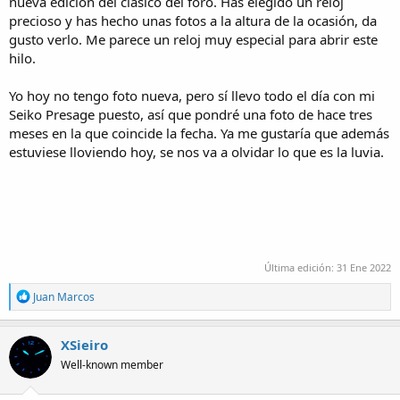
nueva edición del clásico del foro. Has elegido un reloj
precioso y has hecho unas fotos a la altura de la ocasión, da
gusto verlo. Me parece un reloj muy especial para abrir este
hilo.
Yo hoy no tengo foto nueva, pero sí llevo todo el día con mi
Seiko Presage puesto, así que pondré una foto de hace tres
meses en la que coincide la fecha. Ya me gustaría que además
estuviese lloviendo hoy, se nos va a olvidar lo que es la luvia.
Última edición:
31 Ene 2022
R
Juan Marcos
e
a
c
XSieiro
t
Well-known member
i
o
n