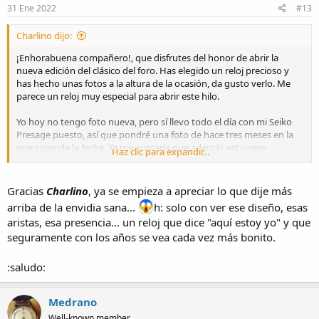
s
31 Ene 2022
#13
:
Charlino dijo:
¡Enhorabuena compañero!, que disfrutes del honor de abrir la
nueva edición del clásico del foro. Has elegido un reloj precioso y
has hecho unas fotos a la altura de la ocasión, da gusto verlo. Me
parece un reloj muy especial para abrir este hilo.
Yo hoy no tengo foto nueva, pero sí llevo todo el día con mi Seiko
Presage puesto, así que pondré una foto de hace tres meses en la
que coincide la fecha. Ya me gustaría que además estuviese
Haz clic para expandir...
lloviendo hoy, se nos va a olvidar lo que es la luvia.
Gracias
Charlino
, ya se empieza a apreciar lo que dije más
arriba de la envidia sana...
h: solo con ver ese diseño, esas
aristas, esa presencia... un reloj que dice "aquí estoy yo" y que
seguramente con los años se vea cada vez más bonito.
:saludo:
Medrano
Well-known member