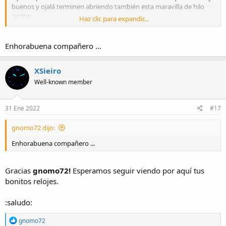
buenos y ojalá terminen abriendo también esta maravilla de hilo
:scrito:
Haz clic para expandir...
Vamos allá con un Seiko Tortuga, que me lo voy a dejar puesto ya el
resto del día:
Enhorabuena compañero ...
XSieiro
Well-known member
¡Gracias a todos!
31 Ene 2022
#17
:saludo:
gnomo72 dijo:
Enhorabuena compañero ...
Gracias
gnomo72!
Esperamos seguir viendo por aquí tus
bonitos relojes.
:saludo:
R
gnomo72