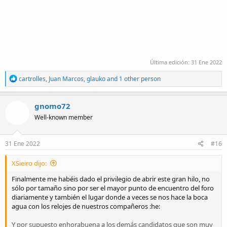
Última edición:
31 Ene 2022
R
cartrolles
,
Juan Marcos
,
glauko
and 1 other person
e
a
c
gnomo72
t
Well-known member
i
o
n
s
31 Ene 2022
#16
:
XSieiro dijo:
Finalmente me habéis dado el privilegio de abrir este gran hilo, no
sólo por tamaño sino por ser el mayor punto de encuentro del foro
diariamente y también el lugar donde a veces se nos hace la boca
agua con los relojes de nuestros compañeros :he:
Y por supuesto enhorabuena a los demás candidatos que son muy