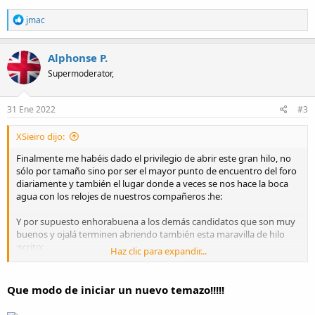
R
jmac
e
a
c
Alphonse P.
t
Supermoderator,
i
o
n
s
31 Ene 2022
#3
:
XSieiro dijo:
Finalmente me habéis dado el privilegio de abrir este gran hilo, no
sólo por tamaño sino por ser el mayor punto de encuentro del foro
diariamente y también el lugar donde a veces se nos hace la boca
agua con los relojes de nuestros compañeros :he:
Y por supuesto enhorabuena a los demás candidatos que son muy
buenos y ojalá terminen abriendo también esta maravilla de hilo
:scrito:
Haz clic para expandir...
Vamos allá con un Seiko Tortuga, que me lo voy a dejar puesto ya el
resto del día:
Que modo de iniciar un nuevo temazo!!!!!