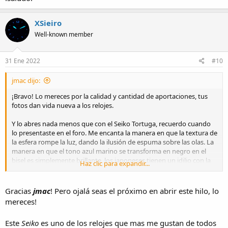
XSieiro
Well-known member
31 Ene 2022
#10
jmac dijo:
¡Bravo! Lo mereces por la calidad y cantidad de aportaciones, tus
fotos dan vida nueva a los relojes.
Y lo abres nada menos que con el Seiko Tortuga, recuerdo cuando
lo presentaste en el foro. Me encanta la manera en que la textura de
la esfera rompe la luz, dando la ilusión de espuma sobre las olas. La
manera en que el tono azul marino se transforma en negro en el
bisel es simplemente brillante, los japoneses tienen un idilio con la
Haz clic para expandir...
naturaleza. Además, en persona es sorprendentemente fluido el
segundero. La primera vez que lo vi pensé que se trataba de una
versión springdrive. :great:
Gracias
jmac
! Pero ojalá seas el próximo en abrir este hilo, lo
mereces!
Este
Seiko
es uno de los relojes que mas me gustan de todos