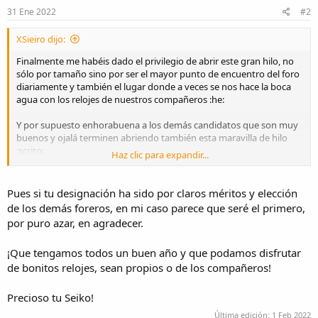
s
31 Ene 2022
#2
:
XSieiro dijo:
Finalmente me habéis dado el privilegio de abrir este gran hilo, no
sólo por tamaño sino por ser el mayor punto de encuentro del foro
diariamente y también el lugar donde a veces se nos hace la boca
agua con los relojes de nuestros compañeros :he:
Y por supuesto enhorabuena a los demás candidatos que son muy
buenos y ojalá terminen abriendo también esta maravilla de hilo
:scrito:
Haz clic para expandir...
Vamos allá con un Seiko Tortuga, que me lo voy a dejar puesto ya el
resto del día:
Pues si tu designación ha sido por claros méritos y elección
de los demás foreros, en mi caso parece que seré el primero,
por puro azar, en agradecer.
¡Que tengamos todos un buen año y que podamos disfrutar
¡Gracias a todos!
de bonitos relojes, sean propios o de los compañeros!
:saludo:
Precioso tu Seiko!
Última edición:
1 Feb 2022