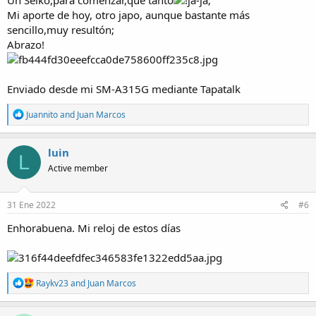
Un Seiko,para comenzar,qué tanto
!ja-ja;
Mi aporte de hoy, otro japo, aunque bastante más
sencillo,muy resultón;
Abrazo!
Enviado desde mi SM-A315G mediante Tapatalk
R
Juannito
and
Juan Marcos
e
a
c
luin
L
t
Active member
i
o
n
s
31 Ene 2022
#6
:
Enhorabuena. Mi reloj de estos días
R
Raykv23
and
Juan Marcos
e
a
c