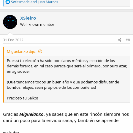
R
Swissmade
and
Juan Marcos
e
a
c
XSieiro
t
Well-known member
i
o
n
s
31 Ene 2022
#8
:
Miguelanxo dijo:
Pues si tu elección ha sido por claros méritos y elección de los
demás foreros, en mi caso parece que seré el primero, por puro azar,
en agradecer.
¡Que tengamos todos un buen año y que podamos disfrutar de
bonitos relojes, sean propios e de los compañeros!
Precioso tu Seiko!
Gracias
Miguelanxo
, ya sabes que en este rincón siempre nos
dará un poco para la envidia sana, y también se aprende.
:saludo: