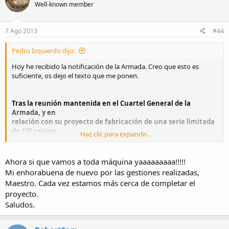
Well-known member
7 Ago 2013
#44
Pedro Izquierdo dijo:
Hoy he recibido la notificación de la Armada. Creo que esto es
suficiente, os dejo el texto que me ponen.
Tras la reunión mantenida en el Cuartel General de la
Armada, y en
relación con su proyecto de fabricación de una serie limitada
de 125 relojes,
Haz clic para expandir...
conmemorativos del 125 aniversario de la botadura del
submarino diseñado por
Isaac Peral, tenemos el gusto de comunicarle que, por parte
Ahora si que vamos a toda máquina yaaaaaaaaa!!!!!
de la Armada, no
Mi enhorabuena de nuevo por las gestiones realizadas,
existe inconveniente en su realización.
Maestro. Cada vez estamos más cerca de completar el
proyecto.
Significando que esta autorización únicamente tiene efecto
Saludos.
para
la fabricación y promoción de este reloj de la "Serie Histórica",
sin que pueda