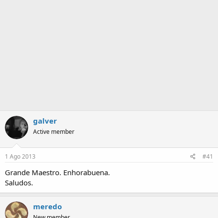
a
galver
Active member
1 Ago 2013
#41
Grande Maestro. Enhorabuena.
Saludos.
meredo
New member