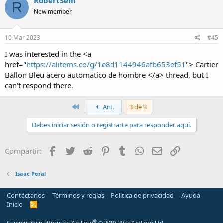
RobertSem
ser utilizada para otro fin distinto al que se indica.
R
New member
10 Mar 2023
#45
I was interested in the <a
href="
https://alitems.co/g/1e8d1144946afb653ef51
"> Cartier
Ballon Bleu acero automatico de hombre </a> thread, but I
can't respond there.
Primero
Ant.
3 de 3
Debes iniciar sesión o registrarte para responder aquí.
Facebook
Twitter
Reddit
Pinterest
Tumblr
WhatsApp
Email
Enlace
Compartir:
Isaac Peral
Contáctanos
Términos y reglas
Política de privacidad
Ayuda
Inicio
R
S
S
®
Community platform by XenForo
© 2010-2022 XenForo Ltd.