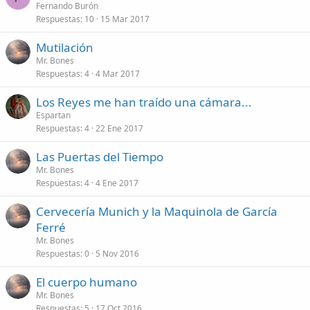
Fernando Burón
Respuestas
10
15 Mar 2017
Mutilación
Mr. Bones
Respuestas
4
4 Mar 2017
Los Reyes me han traído una cámara...
Espartan
Respuestas
4
22 Ene 2017
Las Puertas del Tiempo
Mr. Bones
Respuestas
4
4 Ene 2017
Cervecería Munich y la Maquinola de García
Ferré
Mr. Bones
Respuestas
0
5 Nov 2016
El cuerpo humano
Mr. Bones
Respuestas
5
17 Oct 2016