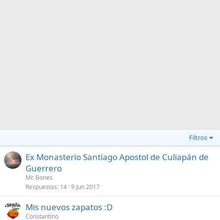
Filtros
Ex Monasterio Santiago Apostol de Culiapán de
Guerrero
Mr. Bones
Respuestas
14
9 Jun 2017
Mis nuevos zapatos :D
Constantino