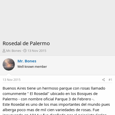
Rosedal de Palermo
I
F
Mr. Bones
13 Nov 2015
n
e
i
c
Mr. Bones
c
h
Well-known member
i
a
a
d
d
e
13 Nov 2015
#1
o
i
r
n
Buenos Aires tiene un hermoso parque con rosas llamado
d
i
comunmente " El Rosedal" ubicado en los Bosques de
e
c
Palermo - con nombre oficial Parque 3 de Febrero -.
l
i
Este Rosedal es uno de los mas importantes del mundo pues
t
o
alberga poco mas de mil cien variedades de rosas. Fue
e
m