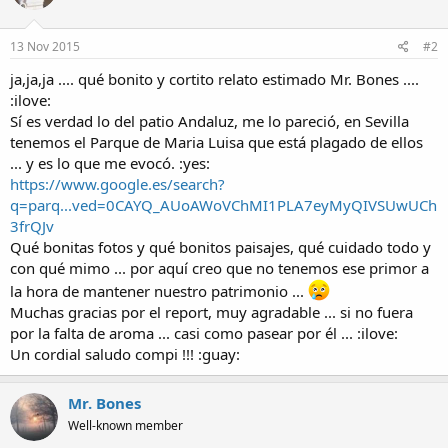
13 Nov 2015
#2
ja,ja,ja .... qué bonito y cortito relato estimado Mr. Bones ....
:ilove:
Sí es verdad lo del patio Andaluz, me lo pareció, en Sevilla
tenemos el Parque de Maria Luisa que está plagado de ellos
... y es lo que me evocó. :yes:
https://www.google.es/search?
q=parq...ved=0CAYQ_AUoAWoVChMI1PLA7eyMyQIVSUwUCh
3frQJv
Qué bonitas fotos y qué bonitos paisajes, qué cuidado todo y
con qué mimo ... por aquí creo que no tenemos ese primor a
la hora de mantener nuestro patrimonio ...
Muchas gracias por el report, muy agradable ... si no fuera
por la falta de aroma ... casi como pasear por él ... :ilove:
Un cordial saludo compi !!! :guay:
Mr. Bones
Well-known member