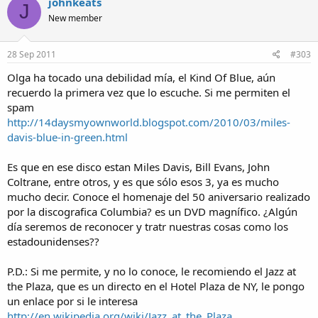
johnkeats
J
New member
28 Sep 2011
#303
Olga ha tocado una debilidad mía, el Kind Of Blue, aún
recuerdo la primera vez que lo escuche. Si me permiten el
spam
http://14daysmyownworld.blogspot.com/2010/03/miles-
davis-blue-in-green.html
Es que en ese disco estan Miles Davis, Bill Evans, John
Coltrane, entre otros, y es que sólo esos 3, ya es mucho
mucho decir. Conoce el homenaje del 50 aniversario realizado
por la discografica Columbia? es un DVD magnífico. ¿Algún
día seremos de reconocer y tratr nuestras cosas como los
estadounidenses??
P.D.: Si me permite, y no lo conoce, le recomiendo el Jazz at
the Plaza, que es un directo en el Hotel Plaza de NY, le pongo
un enlace por si le interesa
http://en.wikipedia.org/wiki/Jazz_at_the_Plaza