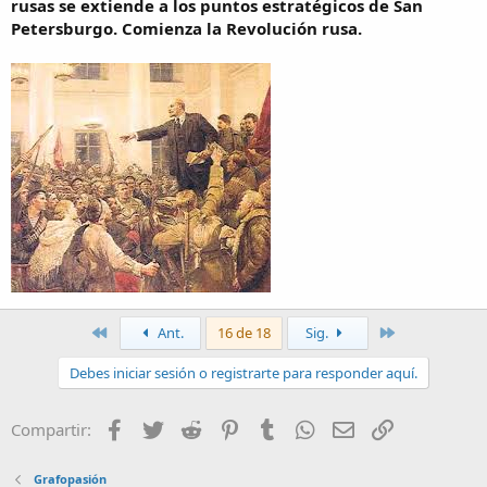
rusas se extiende a los puntos estratégicos de San
Petersburgo. Comienza la Revolución rusa.
Primero
Último
Ant.
16 de 18
Sig.
Debes iniciar sesión o registrarte para responder aquí.
Facebook
Twitter
Reddit
Pinterest
Tumblr
WhatsApp
Email
Enlace
Compartir:
Grafopasión