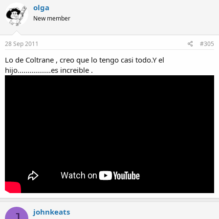
olga
New member
28 Sep 2011
#305
Lo de Coltrane , creo que lo tengo casi todo.Y el
hijo.................es increible .
johnkeats
J