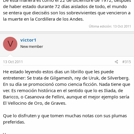
De esta manera es como el 22 de diciembre de 1972, después
de haber estado durante 72 días aislados de todo, el mundo
se entera que dieciséis son los sobrevivientes que vencieron a
la muerte en la Cordillera de los Andes.
Última edición:
13 Oct 2011
victor1
V
New member
13 Oct 2011
#315
He estado leyendo estos dias un librillo que les puede
entretener: Se trata de Gilgamesh, rey de Uruk, de Silverberg.
En su día se promocionó como ciencia ficción. Nada tiene que
ver. Es remoción histórica en el sentido que lo es Iliada, de
Baricco, o Casanova de Fellini, aunque el mejor ejemplo sería
El Vellocino de Oro, de Graves.
Que lo disfruten y que tomen muchas notas con sus plumas
preferidas.