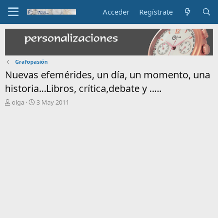
Acceder
Regístrate
Grafopasión
Nuevas efemérides, un día, un momento, una
historia...Libros, crítica,debate y .....
I
F
olga
3 May 2011
n
e
i
c
c
h
i
a
a
d
d
e
o
i
r
n
d
i
e
c
l
i
t
o
e