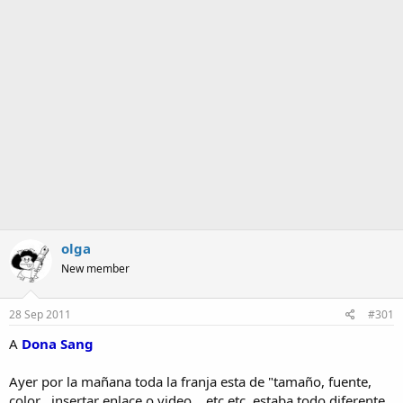
m
a
olga
New member
28 Sep 2011
#301
A
Dona Sang
Ayer por la mañana toda la franja esta de "tamaño, fuente,
color , insertar enlace o video....etc etc, estaba todo diferente.