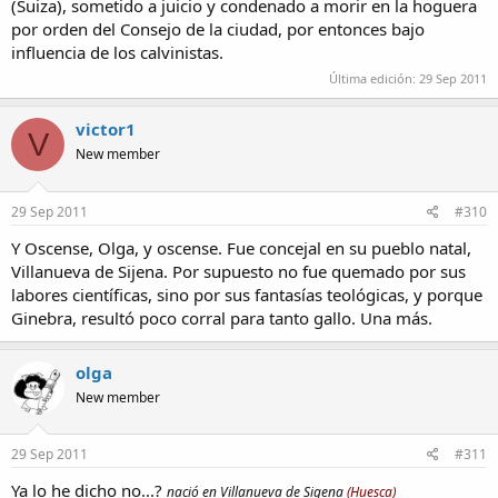
(Suiza), sometido a juicio y condenado a morir en la hoguera
por orden del Consejo de la ciudad, por entonces bajo
influencia de los calvinistas.
Última edición:
29 Sep 2011
victor1
V
New member
29 Sep 2011
#310
Y Oscense, Olga, y oscense. Fue concejal en su pueblo natal,
Villanueva de Sijena. Por supuesto no fue quemado por sus
labores científicas, sino por sus fantasías teológicas, y porque
Ginebra, resultó poco corral para tanto gallo. Una más.
olga
New member
29 Sep 2011
#311
Ya lo he dicho no...?
nació en Villanueva de Sigena
(Huesca)