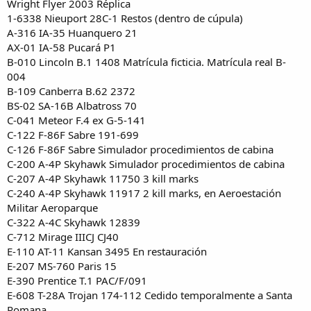
Wright Flyer 2003 Réplica
1-6338 Nieuport 28C-1 Restos (dentro de cúpula)
A-316 IA-35 Huanquero 21
AX-01 IA-58 Pucará P1
B-010 Lincoln B.1 1408 Matrícula ficticia. Matrícula real B-
004
B-109 Canberra B.62 2372
BS-02 SA-16B Albatross 70
C-041 Meteor F.4 ex G-5-141
C-122 F-86F Sabre 191-699
C-126 F-86F Sabre Simulador procedimientos de cabina
C-200 A-4P Skyhawk Simulador procedimientos de cabina
C-207 A-4P Skyhawk 11750 3 kill marks
C-240 A-4P Skyhawk 11917 2 kill marks, en Aeroestación
Militar Aeroparque
C-322 A-4C Skyhawk 12839
C-712 Mirage IIICJ CJ40
E-110 AT-11 Kansan 3495 En restauración
E-207 MS-760 Paris 15
E-390 Prentice T.1 PAC/F/091
E-608 T-28A Trojan 174-112 Cedido temporalmente a Santa
Romana