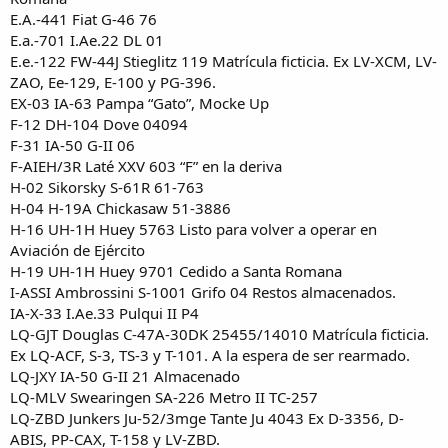
E.A.-441 Fiat G-46 76
E.a.-701 I.Ae.22 DL 01
E.e.-122 FW-44J Stieglitz 119 Matrícula ficticia. Ex LV-XCM, LV-
ZAO, Ee-129, E-100 y PG-396.
EX-03 IA-63 Pampa “Gato”, Mocke Up
F-12 DH-104 Dove 04094
F-31 IA-50 G-II 06
F-AIEH/3R Laté XXV 603 “F” en la deriva
H-02 Sikorsky S-61R 61-763
H-04 H-19A Chickasaw 51-3886
H-16 UH-1H Huey 5763 Listo para volver a operar en
Aviación de Ejército
H-19 UH-1H Huey 9701 Cedido a Santa Romana
I-ASSI Ambrossini S-1001 Grifo 04 Restos almacenados.
IA-X-33 I.Ae.33 Pulqui II P4
LQ-GJT Douglas C-47A-30DK 25455/14010 Matrícula ficticia.
Ex LQ-ACF, S-3, TS-3 y T-101. A la espera de ser rearmado.
LQ-JXY IA-50 G-II 21 Almacenado
LQ-MLV Swearingen SA-226 Metro II TC-257
LQ-ZBD Junkers Ju-52/3mge Tante Ju 4043 Ex D-3356, D-
ABIS, PP-CAX, T-158 y LV-ZBD.