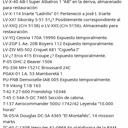
LV-X-40 AB-l Super Albatros 1 “AB” en la deriva, almacenado
para restauración
LV-X-114 Iriarte “Ladrillo” 01 Perteneció a José I. Iriarte
LV-XX? Sikorsky S-51 51¿? Posiblemente correspondiente al
LV-XXQ (C/n 5138) o LV-XXS (C/n 5156). Almacenado para
restauración.
LV-YCJ Cessna 170A 19990 Expuesto temporalmente.
LV-ZGP I. Ae. 20B Boyero 112 Expuesto temporalmente.
LV-ZIV MS-502 Criquet 681 “Cigüeña I”
LV-¿? Erco 415 Ercoupe ¿? Expuesto temporalmente.
P-05 DHC-2 Beaver 1506
PG-336 MH-1521C Broussard 24C
PGAX-01 I.A. 53 Mamboretá 1
PU-FNB Demoiselle-IAB 005 Expuesto temporalmente.
T-9 Viking T.1B 163
T-42 F.27-600 Friendship 10346
T-45 C-54A-5-DC 7465 Sección de cabina.
T-137 Aerocommander 500U 1742/42 Leyenda “10.000
horas”
TA-05/A Douglas DC-3A 4365 “El Montañés”, 14 mission
marks
TC-60 C-130B Hercules 61-0969 En plataforma de la BAM