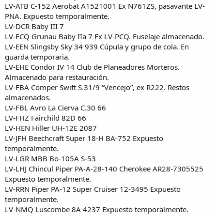
LV-ATB C-152 Aerobat A1521001 Ex N761ZS, pasavante LV-
PNA. Expuesto temporalmente.
LV-DCR Baby III 7
LV-ECQ Grunau Baby IIa 7 Ex LV-PCQ. Fuselaje almacenado.
LV-EEN Slingsby Sky 34 939 Cúpula y grupo de cola. En
guarda temporaria.
LV-EHE Condor IV 14 Club de Planeadores Morteros.
Almacenado para restauración.
LV-FBA Comper Swift S.31/9 “Vencejo”, ex R222. Restos
almacenados.
LV-FBL Avro La Cierva C.30 66
LV-FHZ Fairchild 82D 66
LV-HEN Hiller UH-12E 2087
LV-JFH Beechcraft Super 18-H BA-752 Expuesto
temporalmente.
LV-LGR MBB Bo-105A S-53
LV-LHJ Chincul Piper PA-A-28-140 Cherokee AR28-7305525
Expuesto temporalmente.
LV-RRN Piper PA-12 Super Cruiser 12-3495 Expuesto
temporalmente.
LV-NMQ Luscombe 8A 4237 Expuesto temporalmente.