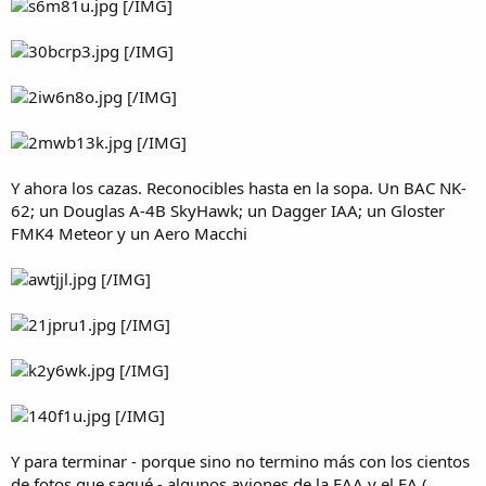
[/IMG]
[/IMG]
[/IMG]
[/IMG]
Y ahora los cazas. Reconocibles hasta en la sopa. Un BAC NK-
62; un Douglas A-4B SkyHawk; un Dagger IAA; un Gloster
FMK4 Meteor y un Aero Macchi
[/IMG]
[/IMG]
[/IMG]
[/IMG]
Y para terminar - porque sino no termino más con los cientos
de fotos que saqué - algunos aviones de la FAA y el EA (