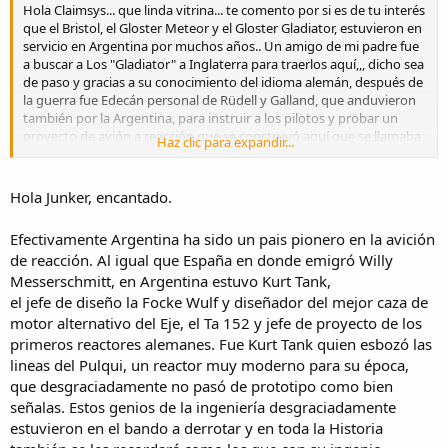
Hola Claimsys... que linda vitrina... te comento por si es de tu interés
que el Bristol, el Gloster Meteor y el Gloster Gladiator, estuvieron en
servicio en Argentina por muchos años.. Un amigo de mi padre fue
a buscar a Los "Gladiator" a Inglaterra para traerlos aquí,,, dicho sea
de paso y gracias a su conocimiento del idioma alemán, después de
la guerra fue Edecán personal de Rüdell y Galland, que anduvieron
también por la Argentina, para instruir a los pilotos y probar un
proyecto de avión a reacción que se construyó aquí que se llamaba
Haz clic para expandir...
"Pulqui 2"... no pasó del prototipo pero fue para su momento un
proyecto de avanzada... Conozco historias de ambos pilotos
alemanes, eran dos personajes... tal vez te intereses en el tema y
Hola Junker, encantado.
encuentres algo por la web... Te mando un saludo
Efectivamente Argentina ha sido un pais pionero en la avición
de reacción. Al igual que España en donde emigró Willy
Messerschmitt, en Argentina estuvo Kurt Tank,
el jefe de diseño la Focke Wulf y diseñador del mejor caza de
motor alternativo del Eje, el Ta 152 y jefe de proyecto de los
primeros reactores alemanes. Fue Kurt Tank quien esbozó las
lineas del Pulqui, un reactor muy moderno para su época,
que desgraciadamente no pasó de prototipo como bien
señalas. Estos genios de la ingeniería desgraciadamente
estuvieron en el bando a derrotar y en toda la Historia