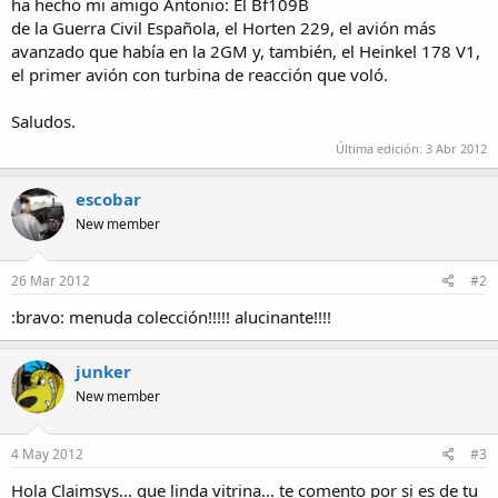
ha hecho mi amigo Antonio: El Bf109B
de la Guerra Civil Española, el Horten 229, el avión más
avanzado que había en la 2GM y, también, el Heinkel 178 V1,
el primer avión con turbina de reacción que voló.
Saludos.
Última edición:
3 Abr 2012
escobar
New member
26 Mar 2012
#2
:bravo: menuda colección!!!!! alucinante!!!!
junker
New member
4 May 2012
#3
Hola Claimsys... que linda vitrina... te comento por si es de tu