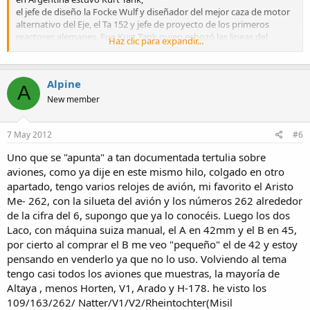
el jefe de diseño la Focke Wulf y diseñador del mejor caza de motor
alternativo del Eje, el Ta 152 y jefe de proyecto de los primeros
reactores alemanes. Fue Kurt Tank quien esbozó las lineas del
Haz clic para expandir...
Pulqui, un reactor muy moderno para su época, que
desgraciadamente no pasó de prototipo como bien señalas. Estos
genios de la ingeniería desgraciadamente estuvieron en el bando a
Alpine
derrotar y en toda la Historia también se les recordará como los que
A
con su ingenio alargaron la guerra más cruenta de todas las que
New member
han existido. Pero ojo, yo no les quito el mérito a su inteligencia y a
sus aptitudes para el diseño que crearon quizás los mejores aviones
7 May 2012
#6
de toda la guerra. Si a eso le sumamos unos pilotos entrenados
desde muy jóvenes en el arte de volar, con el vuelo sin motor, como
Uno que se "apunta" a tan documentada tertulia sobre
Galland o Hartmann el resultado es explosivo con más de 200
aviones, como ya dije en este mismo hilo, colgado en otro
victorias aéreas cada uno. Es como si en ese periodo se juntara el
apartado, tengo varios relojes de avión, mi favorito el Aristo
mejor Ferrari con el mejor Alonso, en aviación.
Me- 262, con la silueta del avión y los números 262 alrededor
Yo siempre he dicho que un piloto tiene que empezar con el vuelo a
de la cifra del 6, supongo que ya lo conocéis. Luego los dos
vela o sin motor. El último caso de una proeza de un piloto de vuelo
Laco, con máquina suiza manual, el A en 42mm y el B en 45,
de planeador ha sido en el amerizaje sobre el río Hudson del Airbus
por cierto al comprar el B me veo "pequeño" el de 42 y estoy
A320 con ambos motores parados salvando a todo el mundo.¡ Ni la
pensando en venderlo ya que no lo uso. Volviendo al tema
casa Airbus tenía en el entrenamiento de pilotos este caso! Si el
tengo casi todos los aviones que muestras, la mayoría de
piloto no hubiera aprovechado la energía del avión al haber volado
en planadores el resultado hubiera sido muy distinto.
Altaya , menos Horten, V1, Arado y H-178. he visto los
109/163/262/ Natter/V1/V2/Rheintochter(Misil