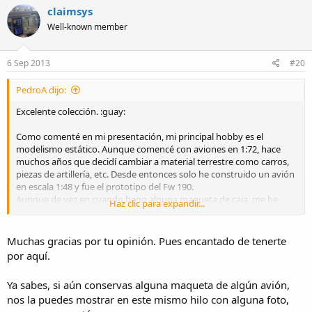
claimsys
Well-known member
6 Sep 2013
#20
PedroA dijo:
Excelente colección. :guay:
Como comenté en mi presentación, mi principal hobby es el
modelismo estático. Aunque comencé con aviones en 1:72, hace
muchos años que decidí cambiar a material terrestre como carros,
piezas de artillería, etc. Desde entonces solo he construido un avión
en escala 1:48 y fue el prototipo del Fw 190.
Aunque de vez en cuando hago alguna maqueta de caja, me he
Haz clic para expandir...
especializado en construir mis modelos a partir de planos o
fotografías. En estos momentos, mi escala de trabajo es 1:72.
Muchas gracias por tu opinión. Pues encantado de tenerte
Espero tener un poco de tiempo para ir adentrándome en el
por aquí.
apasionante mundo de los relojes.
Ya sabes, si aún conservas alguna maqueta de algún avión,
Saludos.
nos la puedes mostrar en este mismo hilo con alguna foto,
Pedro.