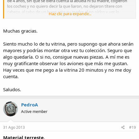
de 4 años, sin que se diera cuenta la abuela ni su madre, cogieron
los coches y no quiero decir la que liaron, no dejaron títere con
cabeza, al cabo de un buen rato su madre al no oírlos y ver lo
Haz clic para expandir...
callados que estaban descubrió la que liaron...Cuando llegue a casa
los recojo todos, los metí en una caja, desmonte la vitrina, y colorin
colorao.
Muchas gracias.
Siento mucho lo de tu vitrina, pero supongo que ahora serán
mayores y podrías montar otra vez tu colección. Seguro que
algo quedaría. O si no, consigue nuevas piezas. A mí me es
muy gratificante observar los aviones que más me gustan.
Hay veces que me pego a la vitrina 20 minutos y no me doy
cuenta.
Saludos.
PedroA
Active member
31 Ago 2013
#19
Material terreste.