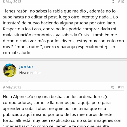
8 May 2012
#10
Tienes razón, no sabes la rabia que me dio , además no lo
supe hasta no editar el post, luego otro intento y nada... Lo
intentaré de nuevo haciendo alguna prueba por otro lado.
Respecto a los Laco, ahora no los podría comprar dada mi
mala situación económica, ya sabes la Crisis... también me
decanto cada vez más por los divers , estoy muy contento con
mis 2 "monstruitos", negro y naranja (especialmente). Un
cordial saludo
junker
New member
9 May 2012
#11
Hola Alpine...Yo soy una bestia con los ordenadores (o
computadoras, come le llamamos por aquí)...pero para
aprender a subir fotos me guié por un tema que está
publicado aquí mismo por uno de los miembros de este
foro... allí está muy bien explicado como subir imágenes con
"imageshask" ( o como se llame), y te digo que resulta