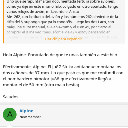
Uno que se "apunta" a tan documentada tertulia sobre aviones,
como ya dije en este mismo hilo, colgado en otro apartado, tengo
varios relojes de avión, mi favorito el Aristo
Me- 262, con la silueta del avión y los números 262 alrededor de la
cifra del 6, supongo que ya lo conocéis. Luego los dos Laco, con
máquina suiza manual, el A en 42mm y el B en 45, por cierto al
comprar el B me veo "pequeño" el de 42 y estoy pensando en
venderlo ya que no lo uso. Volviendo al tema tengo casi todos los
Haz clic para expandir...
aviones que muestras, la mayoría de Altaya , menos Horten, V1,
Arado y H-178. he visto los 109/163/262/
Natter/V1/V2/Rheintochter(Misil antiaéreo)Henschel 293 y Enzian,
Hola Alpine. Encantado de que te unas también a este hilo.
misiles aire-tierra, etc.
Por último, una rectificación: los cañones del stuka eran de 37mm,
Efectivamente, Alpine. El Ju87 Stuka antitanque montaba los
no 50mm, supongo que se "coló" ese número. Bueno cuando
dos cañones de 37 mm. Lo que pasó es que me confundí con
me..."meta" colgaré fotos de relojes y aviones. Gracias por vuestras
el bombardero bimotor Ju88 que efectivamente llegó a
aportaciones. Saludos
montar el de 50 mm (otra mala bestia).
Saludos.
Alpine
A
New member