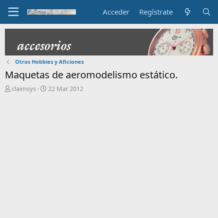
Acceder
Regístrate
Otros Hobbies y Aficiones
Maquetas de aeromodelismo estático.
I
F
claimsys
22 Mar 2012
n
e
i
c
c
h
i
a
a
d
d
e
o
i
r
n
d
i
e
c
l
i
t
o
e
m