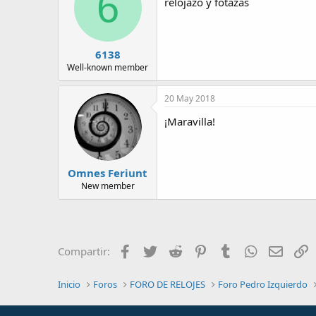
6
relojazo y fotazas
6138
Well-known member
20 May 2018
¡Maravilla!
Omnes Feriunt
New member
Facebook
Twitter
Reddit
Pinterest
Tumblr
WhatsApp
Email
E
Compartir:
Inicio
Foros
FORO DE RELOJES
Foro Pedro Izquierdo