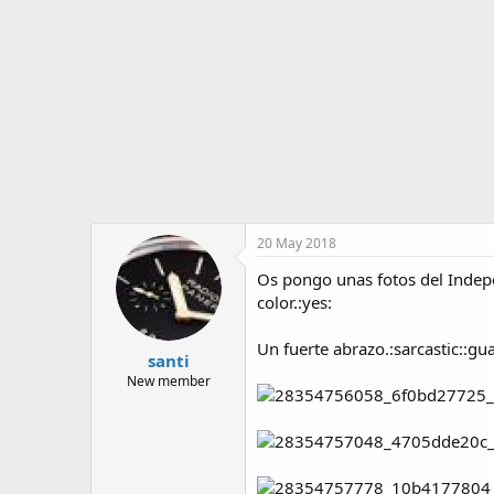
o
i
r
n
d
i
e
c
l
i
t
o
e
m
a
20 May 2018
Os pongo unas fotos del Indepe
color.:yes:
Un fuerte abrazo.:sarcastic::gu
santi
New member