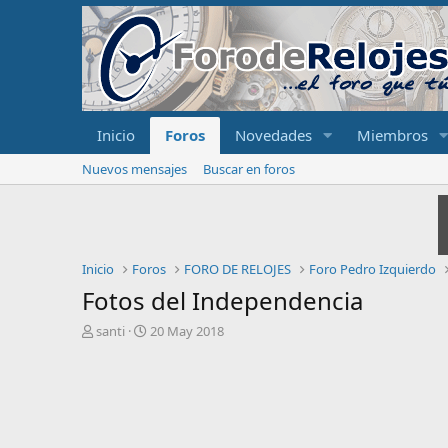
Inicio
Foros
Novedades
Miembros
Nuevos mensajes
Buscar en foros
Inicio
Foros
FORO DE RELOJES
Foro Pedro Izquierdo
Fotos del Independencia
I
F
santi
20 May 2018
n
e
i
c
c
h
i
a
a
d
d
e